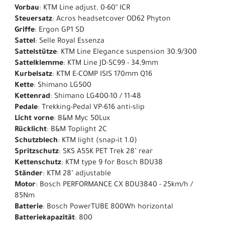
Vorbau
: KTM Line adjust. 0-60° ICR
Steuersatz
: Acros headsetcover OD62 Phyton
Griffe
: Ergon GP1 SD
Sattel
: Selle Royal Essenza
Sattelstütze
: KTM Line Elegance suspension 30.9/300
Sattelklemme
: KTM Line JD-SC99 - 34,9mm
Kurbelsatz
: KTM E-COMP ISIS 170mm Q16
Kette
: Shimano LG500
Kettenrad
: Shimano LG400-10 / 11-48
Pedale
: Trekking-Pedal VP-616 anti-slip
Licht vorne
: B&M Myc 50Lux
Rücklicht
: B&M Toplight 2C
Schutzblech
: KTM light (snap-it 1.0)
Spritzschutz
: SKS A55K PET Trek 28" rear
Kettenschutz
: KTM type 9 for Bosch BDU38
Ständer
: KTM 28" adjustable
Motor
: Bosch PERFORMANCE CX BDU3840 - 25km/h /
85Nm
Batterie
: Bosch PowerTUBE 800Wh horizontal
Batteriekapazität
: 800