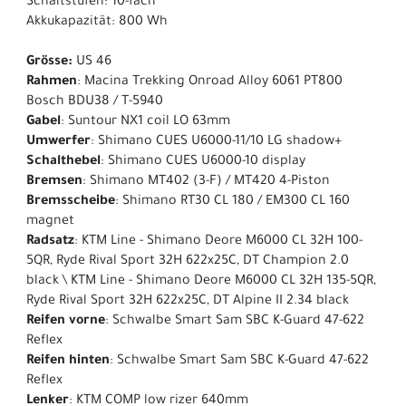
Schaltstufen: 10-fach
Akkukapazität: 800 Wh
Grösse:
US 46
Rahmen
: Macina Trekking Onroad Alloy 6061 PT800
Bosch BDU38 / T-5940
Gabel
: Suntour NX1 coil LO 63mm
Umwerfer
: Shimano CUES U6000-11/10 LG shadow+
Schalthebel
: Shimano CUES U6000-10 display
Bremsen
: Shimano MT402 (3-F) / MT420 4-Piston
Bremsscheibe
: Shimano RT30 CL 180 / EM300 CL 160
magnet
Radsatz
: KTM Line - Shimano Deore M6000 CL 32H 100-
5QR, Ryde Rival Sport 32H 622x25C, DT Champion 2.0
black \ KTM Line - Shimano Deore M6000 CL 32H 135-5QR,
Ryde Rival Sport 32H 622x25C, DT Alpine II 2.34 black
Reifen vorne
: Schwalbe Smart Sam SBC K-Guard 47-622
Reflex
Reifen hinten
: Schwalbe Smart Sam SBC K-Guard 47-622
Reflex
Lenker
: KTM COMP low rizer 640mm