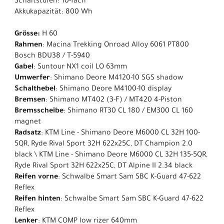
Schaltstufen: 10-fach
Akkukapazität: 800 Wh
Grösse:
H 60
Rahmen
: Macina Trekking Onroad Alloy 6061 PT800
Bosch BDU38 / T-5940
Gabel
: Suntour NX1 coil LO 63mm
Umwerfer
: Shimano Deore M4120-10 SGS shadow
Schalthebel
: Shimano Deore M4100-10 display
Bremsen
: Shimano MT402 (3-F) / MT420 4-Piston
Bremsscheibe
: Shimano RT30 CL 180 / EM300 CL 160
magnet
Radsatz
: KTM Line - Shimano Deore M6000 CL 32H 100-
5QR, Ryde Rival Sport 32H 622x25C, DT Champion 2.0
black \ KTM Line - Shimano Deore M6000 CL 32H 135-5QR,
Ryde Rival Sport 32H 622x25C, DT Alpine II 2.34 black
Reifen vorne
: Schwalbe Smart Sam SBC K-Guard 47-622
Reflex
Reifen hinten
: Schwalbe Smart Sam SBC K-Guard 47-622
Reflex
Lenker
: KTM COMP low rizer 640mm