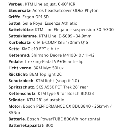
Vorbau
: KTM Line adjust. 0-60° ICR
Steuersatz
: Acros headsetcover OD62 Phyton
Griffe
: Ergon GP1 SD
Sattel
: Selle Royal Essenza Athletic
Sattelstütze
: KTM Line Elegance suspension 30.9/300
Sattelklemme
: KTM Line JD-SC99 - 34,9mm
Kurbelsatz
: KTM E-COMP ISIS 170mm Q16
Kette
: KMC e10 EPT e-bike
Kettenrad
: Shimano Deore M4100-10 / 11-42
Pedale
: Trekking-Pedal VP-616 anti-slip
Licht vorne
: B&M Myc 50Lux
Rücklicht
: B&M Toplight 2C
Schutzblech
: KTM light (snap-it 1.0)
Spritzschutz
: SKS A55K PET Trek 28" rear
Kettenschutz
: KTM type 9 for Bosch BDU38
Ständer
: KTM 28" adjustable
Motor
: Bosch PERFORMANCE CX BDU3840 - 25km/h /
85Nm
Batterie
: Bosch PowerTUBE 800Wh horizontal
Batteriekapazität
: 800