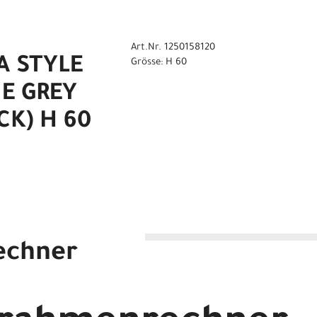
Art.Nr. 1250158120
A STYLE
Grösse: H 60
E GREY
CK) H 60
echner
HINE GREY (SILVER+BLACK) H 51