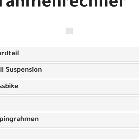
drahmenrechner
rdtail
ll Suspension
ssbike
opingrahmen