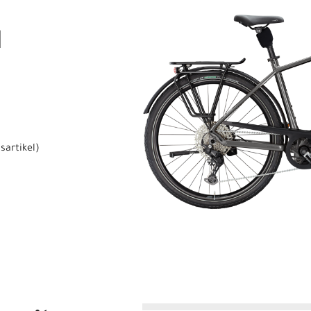
1
sartikel
)