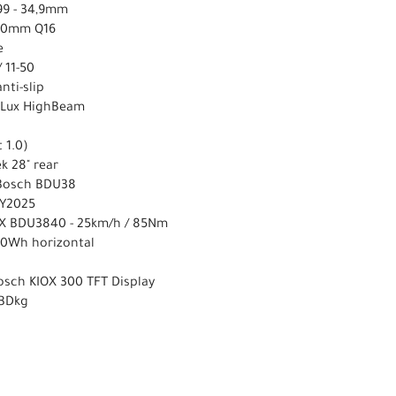
99 - 34,9mm
170mm Q16
e
 11-50
nti-slip
50Lux HighBeam
 1.0)
k 28" rear
 Bosch BDU38
MY2025
X BDU3840 - 25km/h / 85Nm
0Wh horizontal
osch KIOX 300 TFT Display
TBDkg