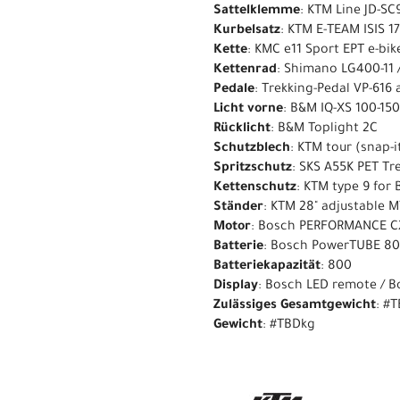
Sattelklemme
: KTM Line JD-SC
Kurbelsatz
: KTM E-TEAM ISIS 
Kette
: KMC e11 Sport EPT e-bik
Kettenrad
: Shimano LG400-11 /
Pedale
: Trekking-Pedal VP-616 a
Licht vorne
: B&M IQ-XS 100-1
Rücklicht
: B&M Toplight 2C
Schutzblech
: KTM tour (snap-it
Spritzschutz
: SKS A55K PET Tre
Kettenschutz
: KTM type 9 for
Ständer
: KTM 28" adjustable 
Motor
: Bosch PERFORMANCE C
Batterie
: Bosch PowerTUBE 80
Batteriekapazität
: 800
Display
: Bosch LED remote / B
Zulässiges Gesamtgewicht
: #
Gewicht
: #TBDkg