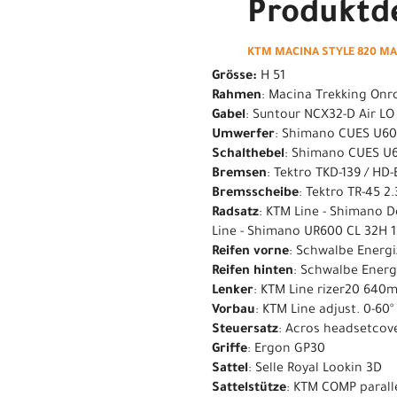
Produktde
KTM MACINA STYLE 820 MAC
Grösse:
H 51
Rahmen
: Macina Trekking Onr
Gabel
: Suntour NCX32-D Air LO
Umwerfer
: Shimano CUES U60
Schalthebel
: Shimano CUES U6
Bremsen
: Tektro TKD-139 / HD
Bremsscheibe
: Tektro TR-45 
Radsatz
: KTM Line - Shimano 
Line - Shimano UR600 CL 32H 1
Reifen vorne
: Schwalbe Energi
Reifen hinten
: Schwalbe Energ
Lenker
: KTM Line rizer20 640
Vorbau
: KTM Line adjust. 0-60°
Steuersatz
: Acros headsetcov
Griffe
: Ergon GP30
Sattel
: Selle Royal Lookin 3D
Sattelstütze
: KTM COMP paral