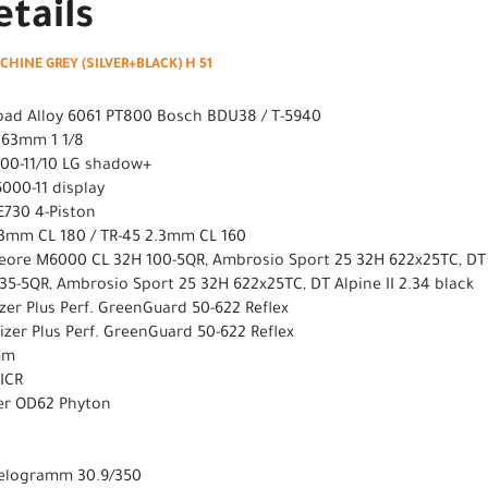
tails
HINE GREY (SILVER+BLACK) H 51
oad Alloy 6061 PT800 Bosch BDU38 / T-5940
 63mm 1 1/8
00-11/10 LG shadow+
000-11 display
-E730 4-Piston
2.3mm CL 180 / TR-45 2.3mm CL 160
Deore M6000 CL 32H 100-5QR, Ambrosio Sport 25 32H 622x25TC, DT
35-5QR, Ambrosio Sport 25 32H 622x25TC, DT Alpine II 2.34 black
zer Plus Perf. GreenGuard 50-622 Reflex
izer Plus Perf. GreenGuard 50-622 Reflex
mm
 ICR
er OD62 Phyton
lelogramm 30.9/350