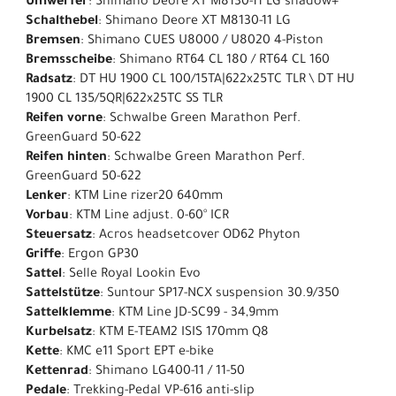
Umwerfer
: Shimano Deore XT M8130-11 LG shadow+
Schalthebel
: Shimano Deore XT M8130-11 LG
Bremsen
: Shimano CUES U8000 / U8020 4-Piston
Bremsscheibe
: Shimano RT64 CL 180 / RT64 CL 160
Radsatz
: DT HU 1900 CL 100/15TA|622x25TC TLR \ DT HU
1900 CL 135/5QR|622x25TC SS TLR
Reifen vorne
: Schwalbe Green Marathon Perf.
GreenGuard 50-622
Reifen hinten
: Schwalbe Green Marathon Perf.
GreenGuard 50-622
Lenker
: KTM Line rizer20 640mm
Vorbau
: KTM Line adjust. 0-60° ICR
Steuersatz
: Acros headsetcover OD62 Phyton
Griffe
: Ergon GP30
Sattel
: Selle Royal Lookin Evo
Sattelstütze
: Suntour SP17-NCX suspension 30.9/350
Sattelklemme
: KTM Line JD-SC99 - 34,9mm
Kurbelsatz
: KTM E-TEAM2 ISIS 170mm Q8
Kette
: KMC e11 Sport EPT e-bike
Kettenrad
: Shimano LG400-11 / 11-50
Pedale
: Trekking-Pedal VP-616 anti-slip