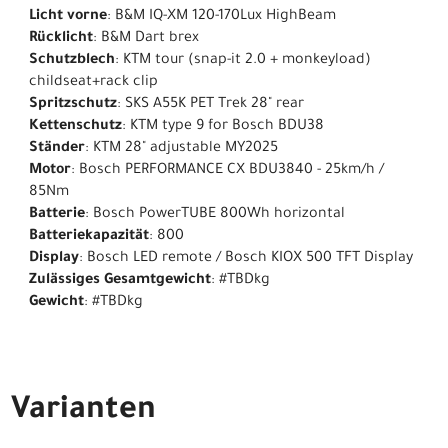
Licht vorne
: B&M IQ-XM 120-170Lux HighBeam
Rücklicht
: B&M Dart brex
Schutzblech
: KTM tour (snap-it 2.0 + monkeyload)
childseat+rack clip
Spritzschutz
: SKS A55K PET Trek 28" rear
Kettenschutz
: KTM type 9 for Bosch BDU38
Ständer
: KTM 28" adjustable MY2025
Motor
: Bosch PERFORMANCE CX BDU3840 - 25km/h /
85Nm
Batterie
: Bosch PowerTUBE 800Wh horizontal
Batteriekapazität
: 800
Display
: Bosch LED remote / Bosch KIOX 500 TFT Display
Zulässiges Gesamtgewicht
: #TBDkg
Gewicht
: #TBDkg
Varianten