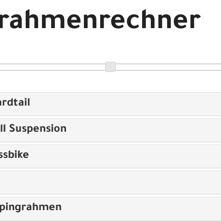
drahmenrechner
rdtail
ll Suspension
ssbike
opingrahmen