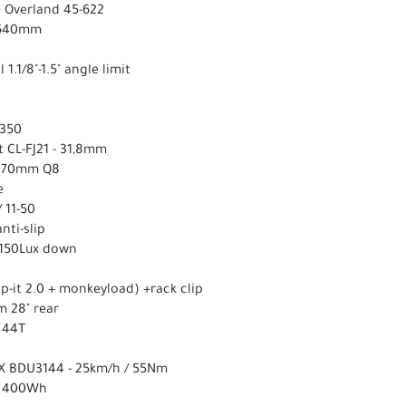
 Overland 45-622
r 640mm
 1.1/8"-1.5" angle limit
/350
 CL-FJ21 - 31,8mm
 170mm Q8
e
 11-50
nti-slip
 150Lux down
p-it 2.0 + monkeyload) +rack clip
m 28" rear
 44T
X BDU3144 - 25km/h / 55Nm
E 400Wh