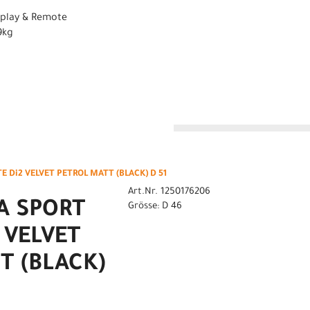
splay & Remote
9kg
n
 Di2 VELVET PETROL MATT (BLACK) D 51
Art.Nr. 1250176206
A SPORT
Grösse: D 46
2 VELVET
T (BLACK)