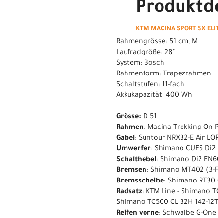
Produktde
KTM MACINA SPORT SX ELITE
Rahmengrösse: 51 cm, M
Laufradgröße: 28"
System: Bosch
Rahmenform: Trapezrahmen
Schaltstufen: 11-fach
Akkukapazität: 400 Wh
Grösse:
D 51
Rahmen
: Macina Trekking On
Gabel
: Suntour NRX32-E Air L
Umwerfer
: Shimano CUES Di2
Schalthebel
: Shimano Di2 EN6
Bremsen
: Shimano MT402 (3-F
Bremsscheibe
: Shimano RT30 
Radsatz
: KTM Line - Shimano T
Shimano TC500 CL 32H 142-12TA,
Reifen vorne
: Schwalbe G-One