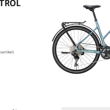
ETROL
sartikel
)