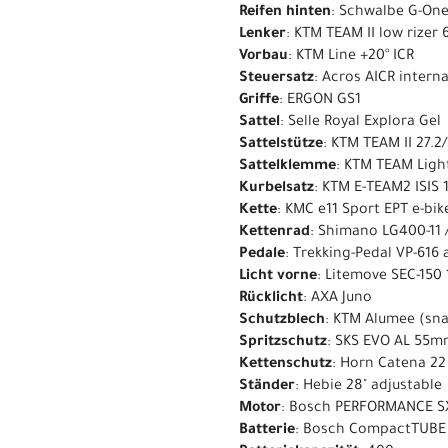
Reifen hinten
: Schwalbe G-One
Lenker
: KTM TEAM II low rize
Vorbau
: KTM Line +20° ICR
Steuersatz
: Acros AICR internal
Griffe
: ERGON GS1
Sattel
: Selle Royal Explora Gel
Sattelstütze
: KTM TEAM II 27.2
Sattelklemme
: KTM TEAM Light
Kurbelsatz
: KTM E-TEAM2 ISIS
Kette
: KMC e11 Sport EPT e-bik
Kettenrad
: Shimano LG400-11 /
Pedale
: Trekking-Pedal VP-616 a
Licht vorne
: Litemove SEC-150
Rücklicht
: AXA Juno
Schutzblech
: KTM Alumee (sna
Spritzschutz
: SKS EVO AL 55m
Kettenschutz
: Horn Catena 22
Ständer
: Hebie 28" adjustable
Motor
: Bosch PERFORMANCE S
Batterie
: Bosch CompactTUB