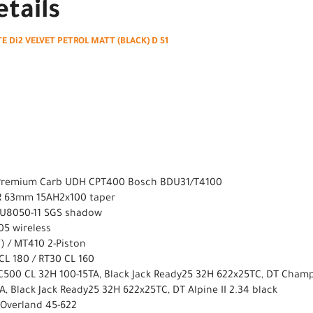
tails
 Di2 VELVET PETROL MATT (BLACK) D 51
 Premium Carb UDH CPT400 Bosch BDU31/T4100
OR 63mm 15AH2x100 taper
 U8050-11 SGS shadow
05 wireless
) / MT410 2-Piston
CL 180 / RT30 CL 160
C500 CL 32H 100-15TA, Black Jack Ready25 32H 622x25TC, DT Champi
 Black Jack Ready25 32H 622x25TC, DT Alpine II 2.34 black
 Overland 45-622