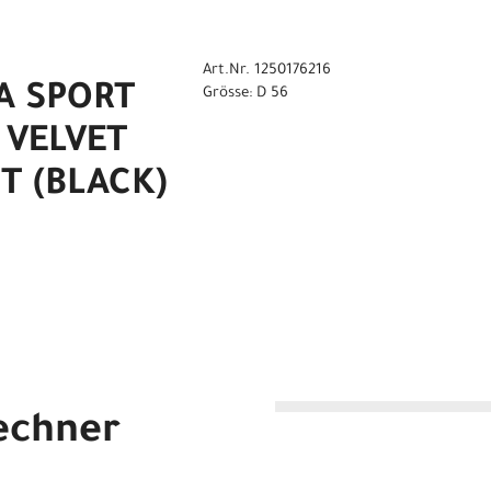
Art.Nr. 1250176216
A SPORT
Grösse: D 56
2 VELVET
T (BLACK)
echner
 Di2 VELVET PETROL MATT (BLACK) D 51