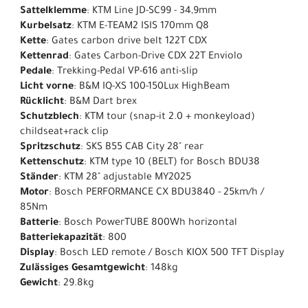
Sattelklemme
: KTM Line JD-SC99 - 34,9mm
Kurbelsatz
: KTM E-TEAM2 ISIS 170mm Q8
Kette
: Gates carbon drive belt 122T CDX
Kettenrad
: Gates Carbon-Drive CDX 22T Enviolo
Pedale
: Trekking-Pedal VP-616 anti-slip
Licht vorne
: B&M IQ-XS 100-150Lux HighBeam
Rücklicht
: B&M Dart brex
Schutzblech
: KTM tour (snap-it 2.0 + monkeyload)
childseat+rack clip
Spritzschutz
: SKS B55 CAB City 28" rear
Kettenschutz
: KTM type 10 (BELT) for Bosch BDU38
Ständer
: KTM 28" adjustable MY2025
Motor
: Bosch PERFORMANCE CX BDU3840 - 25km/h /
85Nm
Batterie
: Bosch PowerTUBE 800Wh horizontal
Batteriekapazität
: 800
Display
: Bosch LED remote / Bosch KIOX 500 TFT Display
Zulässiges Gesamtgewicht
: 148kg
Gewicht
: 29.8kg