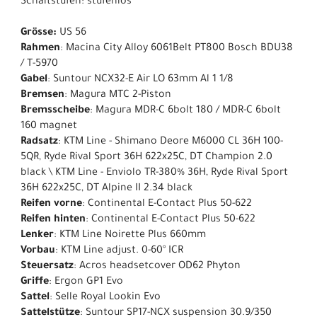
Schaltstufen: stufenlos
Grösse:
US 56
Rahmen
: Macina City Alloy 6061Belt PT800 Bosch BDU38
/ T-5970
Gabel
: Suntour NCX32-E Air LO 63mm Al 1 1/8
Bremsen
: Magura MTC 2-Piston
Bremsscheibe
: Magura MDR-C 6bolt 180 / MDR-C 6bolt
160 magnet
Radsatz
: KTM Line - Shimano Deore M6000 CL 36H 100-
5QR, Ryde Rival Sport 36H 622x25C, DT Champion 2.0
black \ KTM Line - Enviolo TR-380% 36H, Ryde Rival Sport
36H 622x25C, DT Alpine II 2.34 black
Reifen vorne
: Continental E-Contact Plus 50-622
Reifen hinten
: Continental E-Contact Plus 50-622
Lenker
: KTM Line Noirette Plus 660mm
Vorbau
: KTM Line adjust. 0-60° ICR
Steuersatz
: Acros headsetcover OD62 Phyton
Griffe
: Ergon GP1 Evo
Sattel
: Selle Royal Lookin Evo
Sattelstütze
: Suntour SP17-NCX suspension 30.9/350