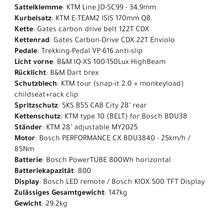
Sattelklemme
: KTM Line JD-SC99 - 34,9mm
Kurbelsatz
: KTM E-TEAM2 ISIS 170mm Q8
Kette
: Gates carbon drive belt 122T CDX
Kettenrad
: Gates Carbon-Drive CDX 22T Enviolo
Pedale
: Trekking-Pedal VP-616 anti-slip
Licht vorne
: B&M IQ-XS 100-150Lux HighBeam
Rücklicht
: B&M Dart brex
Schutzblech
: KTM tour (snap-it 2.0 + monkeyload)
childseat+rack clip
Spritzschutz
: SKS B55 CAB City 28" rear
Kettenschutz
: KTM type 10 (BELT) for Bosch BDU38
Ständer
: KTM 28" adjustable MY2025
Motor
: Bosch PERFORMANCE CX BDU3840 - 25km/h /
85Nm
Batterie
: Bosch PowerTUBE 800Wh horizontal
Batteriekapazität
: 800
Display
: Bosch LED remote / Bosch KIOX 500 TFT Display
Zulässiges Gesamtgewicht
: 147kg
Gewicht
: 29.2kg