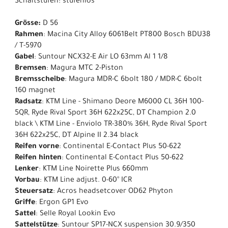
Schaltstufen: stufenlos
Grösse:
D 56
Rahmen
: Macina City Alloy 6061Belt PT800 Bosch BDU38
/ T-5970
Gabel
: Suntour NCX32-E Air LO 63mm Al 1 1/8
Bremsen
: Magura MTC 2-Piston
Bremsscheibe
: Magura MDR-C 6bolt 180 / MDR-C 6bolt
160 magnet
Radsatz
: KTM Line - Shimano Deore M6000 CL 36H 100-
5QR, Ryde Rival Sport 36H 622x25C, DT Champion 2.0
black \ KTM Line - Enviolo TR-380% 36H, Ryde Rival Sport
36H 622x25C, DT Alpine II 2.34 black
Reifen vorne
: Continental E-Contact Plus 50-622
Reifen hinten
: Continental E-Contact Plus 50-622
Lenker
: KTM Line Noirette Plus 660mm
Vorbau
: KTM Line adjust. 0-60° ICR
Steuersatz
: Acros headsetcover OD62 Phyton
Griffe
: Ergon GP1 Evo
Sattel
: Selle Royal Lookin Evo
Sattelstütze
: Suntour SP17-NCX suspension 30.9/350