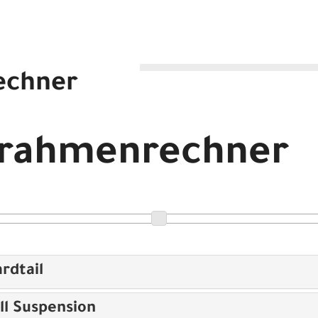
echner
att (moss grey glossy) H 51cm
drahmenrechner
rdtail
ll Suspension