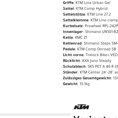
Griffe
: KTM Line Urban Gel
Sattel
: KTM Comp Hybrid
Sattelstütze
: KTM Line 27.2
Sattelklemme
: KTM Line clam
Kurbelsatz
: Prowheel RPL-242P
Innenlager
: Shimano UN101-B
Kette
: KMC Z1
Kettenrad
: Shimano Steps SM
Pedale
: KTM Comp Onroad SB
Licht vorne
: Trelock Bike-i VEO
Rücklicht
: AXA Juno Steady
Schutzblech
: SKS PET A 46 R 2
Ständer
: KTM Center 24"-28" a
Zulässiges Gesamtgewicht
: 13
Gewicht
: 15.1kg