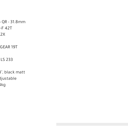
p QR - 31.8mm
-F 42T
22X
-GEAR 19T
 LS 233
8", black matt
djustable
4kg