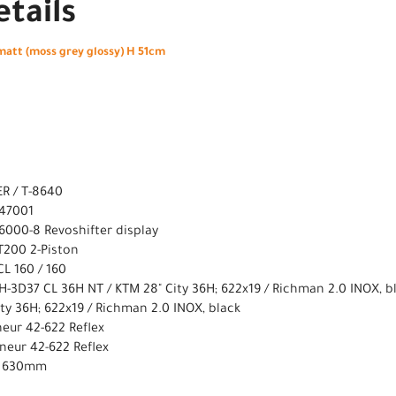
tails
att (moss grey glossy) H 51cm
ER / T-8640
047001
6000-8 Revoshifter display
T200 2-Piston
L 160 / 160
H-3D37 CL 36H NT / KTM 28" City 36H; 622x19 / Richman 2.0 INOX, b
ty 36H; 622x19 / Richman 2.0 INOX, black
neur 42-622 Reflex
neur 42-622 Reflex
17 630mm