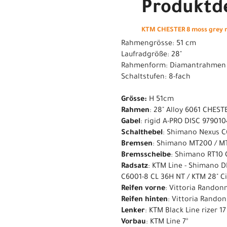
Produktde
KTM CHESTER 8 moss grey m
Rahmengrösse: 51 cm
Laufradgröße: 28"
Rahmenform: Diamantrahmen
Schaltstufen: 8-fach
Grösse:
H 51cm
Rahmen
: 28" Alloy 6061 CHEST
Gabel
: rigid A-PRO DISC 97901
Schalthebel
: Shimano Nexus C
Bremsen
: Shimano MT200 / M
Bremsscheibe
: Shimano RT10 C
Radsatz
: KTM Line - Shimano D
C6001-8 CL 36H NT / KTM 28" Ci
Reifen vorne
: Vittoria Randon
Reifen hinten
: Vittoria Randon
Lenker
: KTM Black Line rizer 
Vorbau
: KTM Line 7°