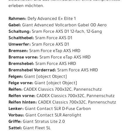
beibehalten und das Rennradfahren ohne Kompromisse
erleben möchten.
Rahmen:
Defy Advanced E+ Elite 1
Gabel:
Giant Advanced Vollcarbon Gabel OD Aero
Schaltung:
Sram Force AXS D1 12-fach, 12-Gang
Schalthebel:
Sram Force AXS D1
Umwerfer:
Sram Force AXS D1
Bremsen:
Sram Force eTap AXS HRD
Bremse vorne:
Sram Force eTap AXS HRD
Bremshebel:
Sram Force AXS HRD
Bremshebel Vorderrad:
Sram Force AXS HRD
Felgen:
Giant [object Object]
Felge vorne:
Giant [object Object]
Reifen:
CADEX Classics 700x32C, Pannenschutz
Reifen vorne:
CADEX Classics 700x32C, Pannenschutz
Reifen hinten:
CADEX Classics 700x32C, Pannenschutz
Lenker:
Giant Contact SLR D-Fuse Carbon
Vorbau:
Giant Contact SLR Aerolight
Griffe:
Giant Stratus Lite 2.0
Sattel:
Giant Fleet SL