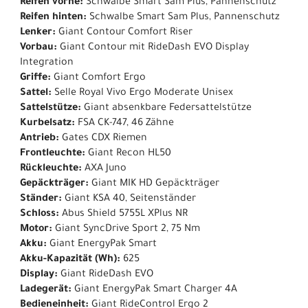
Reifen vorne:
Schwalbe Smart Sam Plus, Pannenschutz
Reifen hinten:
Schwalbe Smart Sam Plus, Pannenschutz
Lenker:
Giant Contour Comfort Riser
Vorbau:
Giant Contour mit RideDash EVO Display
Integration
Griffe:
Giant Comfort Ergo
Sattel:
Selle Royal Vivo Ergo Moderate Unisex
Sattelstütze:
Giant absenkbare Federsattelstütze
Kurbelsatz:
FSA CK-747, 46 Zähne
Antrieb:
Gates CDX Riemen
Frontleuchte:
Giant Recon HL50
Rückleuchte:
AXA Juno
Gepäckträger:
Giant MIK HD Gepäckträger
Ständer:
Giant KSA 40, Seitenständer
Schloss:
Abus Shield 5755L XPlus NR
Motor:
Giant SyncDrive Sport 2, 75 Nm
Akku:
Giant EnergyPak Smart
Akku-Kapazität (Wh):
625
Display:
Giant RideDash EVO
Ladegerät:
Giant EnergyPak Smart Charger 4A
Bedieneinheit:
Giant RideControl Ergo 2