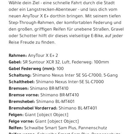
Wähle dein Ziel - eine schnelle Fahrt durch die Stadt
oder ein Langstrecken-Abenteuer - und lass dich vom
neuen AnyTour X E+ dorthin bringen. Mit seinem tiefen
Step-Through-Rahmen, der komfortablen Federung und
den großen, griffigen Reifen für unebene Straßen, Gravel
oder Schotter hilft dir dieses vielseitige E-Bike, auf jeder
Reise Freude zu finden.
Rahmen:
AnyTour X E+ 2
Gabel:
SR Suntour XCR 32, Luft, Federweg: 100mm
Gabel Federweg (mm):
100
Schaltung:
Shimano Nexus Inter 5E SG-C7000, 5-Gang
Schalthebel:
Shimano Nexus Inter-5E SL-C7000
Bremsen:
Shimano BR-MT410
Bremse vorne:
Shimano BR-MT410
Bremshebel:
Shimano BL-MT401
Bremshebel Vorderrad:
Shimano BL-MT401
Felgen:
Giant [object Object]
Felge vorne:
Giant [object Object]
Reifen:
Schwalbe Smart Sam Plus, Pannenschutz