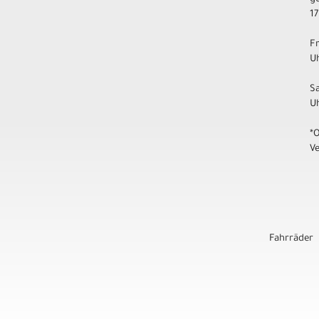
17
F
Uh
S
U
*
V
Fahrräder