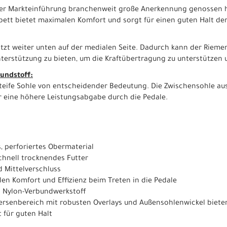
r Markteinführung branchenweit große Anerkennung genossen hat, 
bett bietet maximalen Komfort und sorgt für einen guten Halt der
sitzt weiter unten auf der medialen Seite. Dadurch kann der Rie
terstützung zu bieten, um die Kraftübertragung zu unterstützen u
undstoff:
steife Sohle von entscheidender Bedeutung. Die Zwischensohle au
ür eine höhere Leistungsabgabe durch die Pedale.
, perforiertes Obermaterial
chnell trocknendes Futter
d Mittelverschluss
en Komfort und Effizienz beim Treten in die Pedale
s Nylon-Verbundwerkstoff
Fersenbereich mit robusten Overlays und Außensohlenwickel biete
t für guten Halt