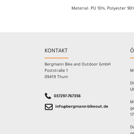
Material: PU 10%, Polyester 90
KONTAKT
Ö
Bergmann Bike and Outdoor GmbH
Poststraße 1
M
09419 Thum
Di
Uh
037297-767356
M
info@bergmann-bikeout.de
ge
17
D
ge