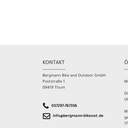
KONTAKT
Ö
Bergmann Bike and Outdoor GmbH
Poststraße 1
M
09419 Thum
Di
Uh
037297-767356
M
info@bergmann-bikeout.de
ge
17