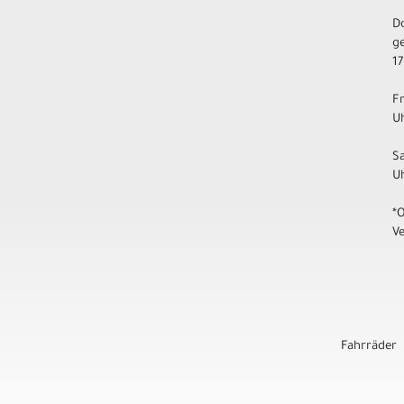
D
ge
17
F
Uh
S
U
*
V
Fahrräder