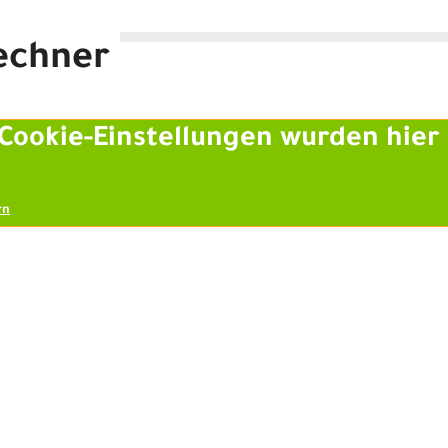
echner
team 12"
Cookie-Einstellungen wurden hier 
rn