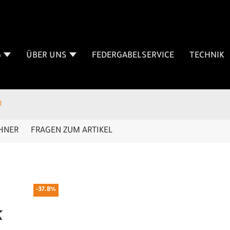
G
ÜBER UNS
FEDERGABELSERVICE
TECHNIK
R
HNER
FRAGEN ZUM ARTIKEL
-37.8%
k