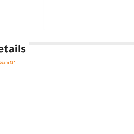
tails
team 12"