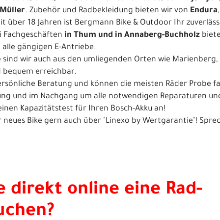
Müller
. Zubehör und Radbekleidung bieten wir von
Endura
t über 18 Jahren ist Bergmann Bike & Outdoor Ihr zuverläss
ei Fachgeschäften
in Thum und in Annaberg-Buchholz
biete
 alle gängigen E-Antriebe.
e sind wir auch aus den umliegenden Orten wie
Marienberg
,
d bequem erreichbar.
 persönliche Beratung und können die meisten Räder Probe 
ng und im Nachgang um alle notwendigen Reparaturen und 
einen Kapazitätstest für Ihren Bosch-Akku an!
hr neues Bike gern auch über "Linexo by Wertgarantie"! Spre
 direkt online eine Rad-
uchen?