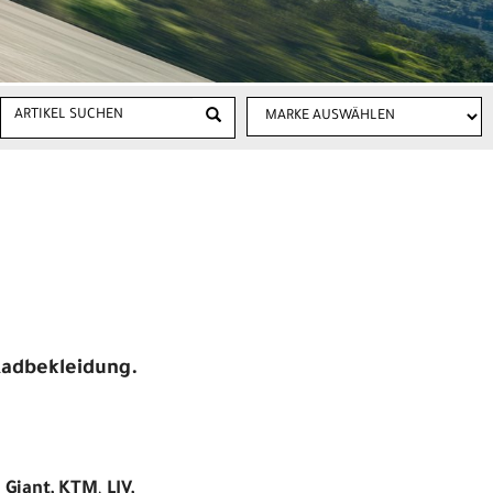
 Radbekleidung.
,
Giant, KTM
,
LIV,