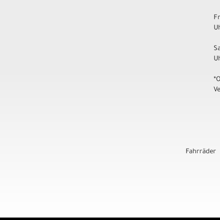
F
Uh
S
U
*
V
Fahrräder