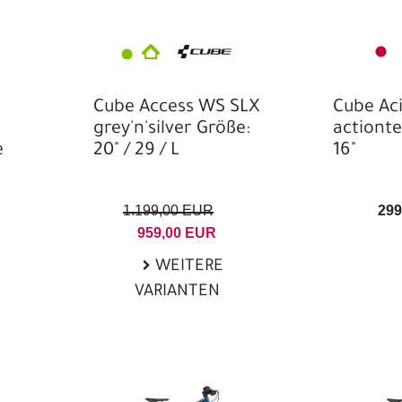
Gravel/Cross
Griffe
Hardtail
Hemden
Hoodies
Cube Access WS SLX
Cube Ac
Jacken
grey'n'silver Größe:
actiont
e
20" / 29 / L
16"
Kabeldurchführungen
Kinder- & Jugendhelme
1.199,00 EUR
299
Kindersitze
959,00 EUR
Klingeln & Hupen
WEITERE
VARIANTEN
Knielinge
Kopfbedeckungen
kurzärmlige Trikots
kurze Hosen