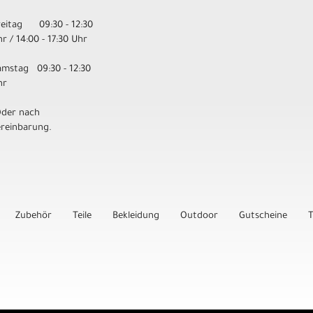
Zubehör & Ersatzteile
reitag 09:30 - 12:30
Zubehör für Helme
r / 14:00 - 17:30 Uhr
amstag 09:30 - 12:30
hr
Oder nach
ereinbarung.
Zubehör
Teile
Bekleidung
Outdoor
Gutscheine
T