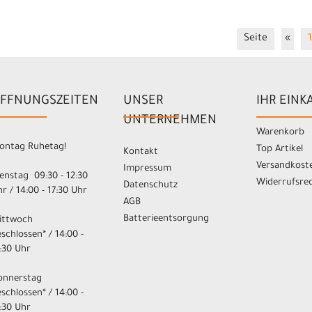
Schutzkleidung /
Protektoren
Seite
«
1
Socken
Ständer
Steuersätze
FFNUNGSZEITEN
UNSER
IHR EINK
T-Shirts
UNTERNEHMEN
Warenkorb
Trekkingräder
ontag Ruhetag!
Top Artikel
Kontakt
Triatlon/Aero
Versandkost
Impressum
enstag 09:30 - 12:30
Widerrufsre
Datenschutz
r / 14:00 - 17:30 Uhr
Unterziehhosen
AGB
Batterieentsorgung
Urban- & eBike-Helme
ittwoch
schlossen* / 14:00 -
Vorbauten
:30 Uhr
Werkzeuge
onnerstag
schlossen* / 14:00 -
Westen
Zubehör
:30 Uhr