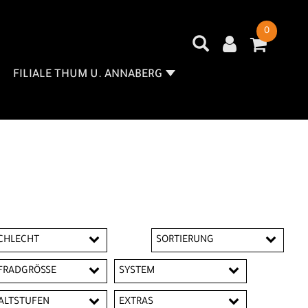
0
FILIALE THUM U. ANNABERG
CHLECHT
SORTIERUNG
nder
Herren
FRADGRÖSSE
SYSTEM
men
Unisex
14"
16"
Bosch
ALTSTUFEN
EXTRAS