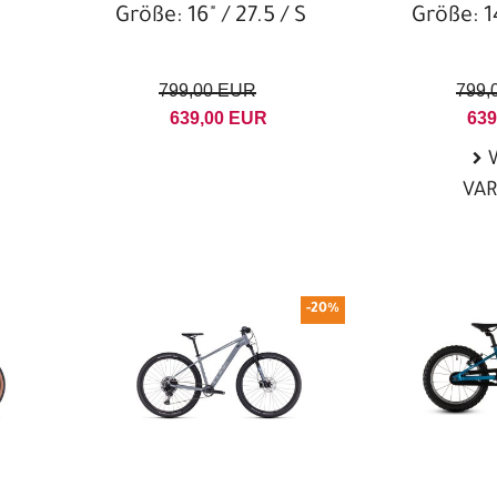
Größe: 16" / 27.5 / S
Größe: 14
E-MTB Hardtail
56-59
57-62
E-Speedpedelec 45km/h
59-63
XXS
799,00 EUR
799,
E-Trekking/SUV-
639,00 EUR
639
XS
XS/S
S
Comfort
W
M
M/L
L
Ersatzteile
VA
XL
XL/XXL
Fahrradanhänger
XXL
XXXL
Fahrradcomputer
One Size
Flaschen
-20%
Flaschenhalter
Freizeit- & Trekking-
Helme
Fully
Gepäckträger