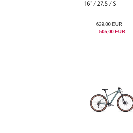
16" / 27.5 / S
M
L
XL
XXL
ONE SIZE
629,00 EUR
505,00 EUR