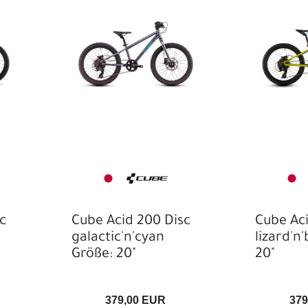
MTB- & Downhill-Helme
Oberteile
Pedale
Polo Shirts
Reflektoren
Reifen
Rennrad
Rennrad- & Gravel-
Helme
Rennrad-Rahmen
Rucksäcke
c
Cube Acid 200 Disc
Cube Aci
Satteltaschen
galactic'n'cyan
lizard'n
Größe: 20"
20"
Schaltaugen/Ausfallenden
Schuhe
379,00 EUR
379
Schutzbleche