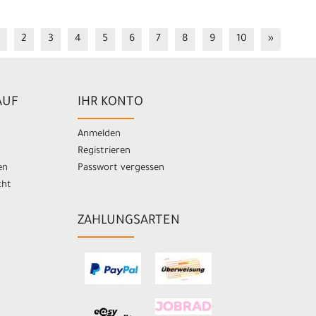
2
3
4
5
6
7
8
9
10
»
AUF
IHR KONTO
Anmelden
Registrieren
en
Passwort vergessen
cht
ZAHLUNGSARTEN