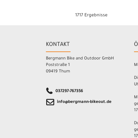
1717 Ergebnisse
KONTAKT
Ö
Bergmann Bike and Outdoor GmbH
Poststraße 1
M
09419 Thum
Di
Uh
037297-767356
M
info@bergmann-bikeout.de
ge
17
D
ge
17