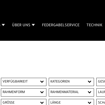
G
ÜBER UNS
FEDERGABELSERVICE
TECHNIK
VERFÜGBARKEIT
KATEGORIEN
GES
12
14
16
Ki
RAHMENFORM
RAHMENMATERIAL
LAU
18
20
24
Da
Diamantrahmen
Aluminium
12"
GRÖSSE
LÄNGE
SCH