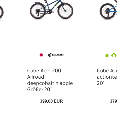
Lagerset
langärmlige Trikots
Langarmshirts
lange Hosen
Langfinger-Handschuhe
Laufräder
Lenker
Light E-City/Urban
Cube Acid 200
Cube Aci
Allroad
Light E-Gravelbike
actiont
deepcobalt'n'apple
20"
Light E-
Größe: 20"
Kinder-/Jugendrad
Light E-MTB Fully
399,00 EUR
379
Light E-Trekking