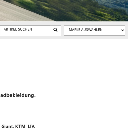
 Radbekleidung.
,
Giant, KTM
,
LIV,