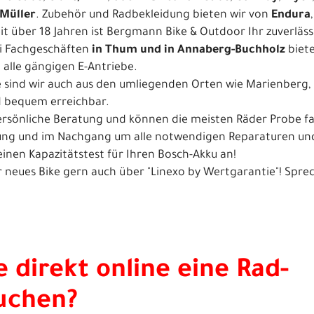
Müller
. Zubehör und Radbekleidung bieten wir von
Endura
t über 18 Jahren ist Bergmann Bike & Outdoor Ihr zuverläss
ei Fachgeschäften
in Thum und in Annaberg-Buchholz
biete
 alle gängigen E-Antriebe.
e sind wir auch aus den umliegenden Orten wie
Marienberg
,
d bequem erreichbar.
 persönliche Beratung und können die meisten Räder Probe 
ng und im Nachgang um alle notwendigen Reparaturen und 
einen Kapazitätstest für Ihren Bosch-Akku an!
hr neues Bike gern auch über "Linexo by Wertgarantie"! Spre
 direkt online eine Rad-
uchen?