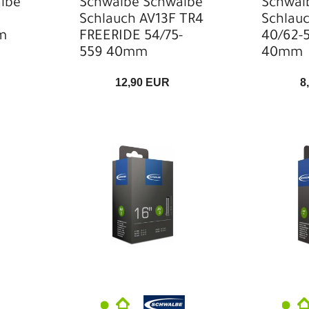
lbe
Schwalbe Schwalbe
Schwal
Schlauch AV13F TR4
Schlau
m
FREERIDE 54/75-
40/62-
559 40mm
40mm
12,90 EUR
8