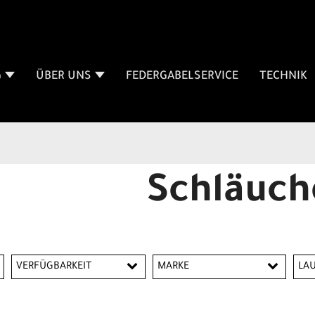
G
ÜBER UNS
FEDERGABELSERVICE
TECHNIK
Schläuch
VERFÜGBARKEIT
MARKE
LA
Acid
Schwalbe
12