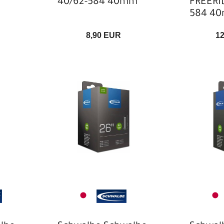
40/62-584 40mm
FREERI
584 4
8,90 EUR
1