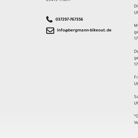
09419 Thum
Di
Uh
037297-767356
M
info@bergmann-bikeout.de
ge
17
D
ge
17
F
Uh
S
U
*
V