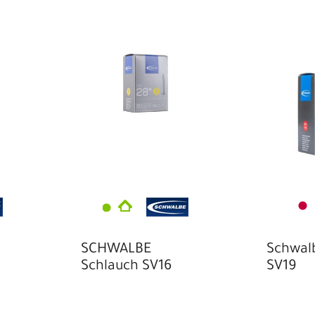
20
27
SCHWALBE
Schwal
Schlauch SV16
SV19