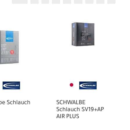
"
24"
26"
,5"
28"
29"
be Schlauch
SCHWALBE
Schlauch SV19+AP
AIR PLUS