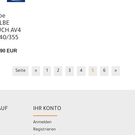
be
LBE
CH AV4
340/355
,90 EUR
Seite
«
1
2
3
4
5
6
»
AUF
IHR KONTO
Anmelden
Registrieren