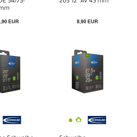
DE 54/75-
203 12" AV 45 mm
0mm
2,90 EUR
8,90 EUR