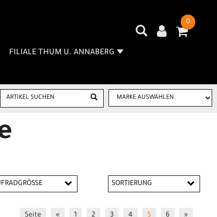
0
FILIALE THUM U. ANNABERG
e
UFRADGRÖSSE
SORTIERUNG
"
16"
18"
Seite
«
1
2
3
4
5
6
»