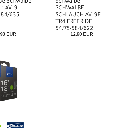
be Schwalbe
Schwalbe
ch AV19
SCHWALBE
584/635
SCHLAUCH AV19F
TR4 FREERIDE
54/75-584/622
,90 EUR
12,90 EUR
40mm