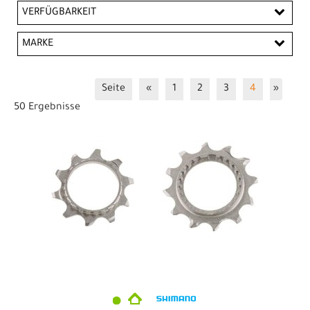
EUR
VERFÜGBARKEIT
EUR
MARKE
PREISFILTER ANWENDEN
KMC
SHIMANO
Seite
«
1
2
3
4
»
50 Ergebnisse