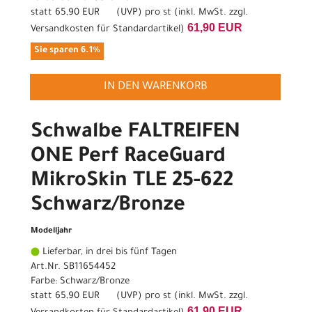
statt
65,90 EUR
(
UVP
) pro st (inkl. MwSt. zzgl.
61,90 EUR
Versandkosten für Standardartikel
)
Sie sparen 6.1%
IN DEN WARENKORB
Schwalbe FALTREIFEN
ONE Perf RaceGuard
MikroSkin TLE 25-622
Schwarz/Bronze
Modelljahr
Lieferbar, in drei bis fünf Tagen
Art.Nr. SB11654452
Farbe: Schwarz/Bronze
statt
65,90 EUR
(
UVP
) pro st (inkl. MwSt. zzgl.
61,90 EUR