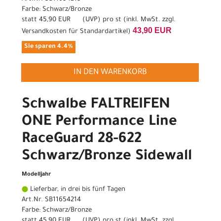
Farbe: Schwarz/Bronze
statt
45,90 EUR
(
UVP
) pro st (inkl. MwSt. zzgl.
43,90 EUR
Versandkosten für Standardartikel
)
Sie sparen 4.4%
IN DEN WARENKORB
Schwalbe FALTREIFEN
ONE Performance Line
RaceGuard 28-622
Schwarz/Bronze Sidewall
Modelljahr
Lieferbar, in drei bis fünf Tagen
Art.Nr. SB11654214
Farbe: Schwarz/Bronze
statt
45,90 EUR
(
UVP
) pro st (inkl. MwSt. zzgl.