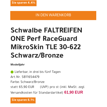
Sie sparen 4.4%
IN DEN WARENKORB
Schwalbe FALTREIFEN
ONE Perf RaceGuard
MikroSkin TLE 30-622
Schwarz/Bronze
Modelljahr
Lieferbar, in drei bis fünf Tagen
Art.Nr. SB11654479
Farbe: Schwarz/Bronze
statt
65,90 EUR
(
UVP
) pro st (inkl. MwSt. zzgl.
61,90 EUR
Versandkosten für Standardartikel
)
Sie sparen 6.1%