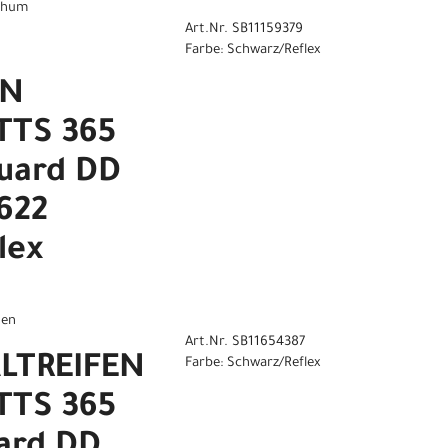
 Thum
Art.Nr. SB11159379
Farbe: Schwarz/Reflex
EN
TS 365
uard DD
622
lex
gen
Art.Nr. SB11654387
ALTREIFEN
Farbe: Schwarz/Reflex
TS 365