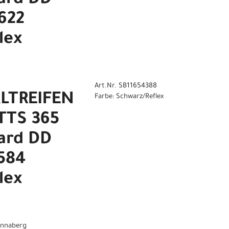
ard DD
622
lex
Art.Nr. SB11654388
ALTREIFEN
Farbe: Schwarz/Reflex
TS 365
ard DD
584
lex
 Annaberg