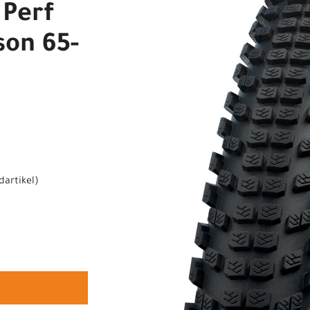
Perf
on 65-
dartikel
)