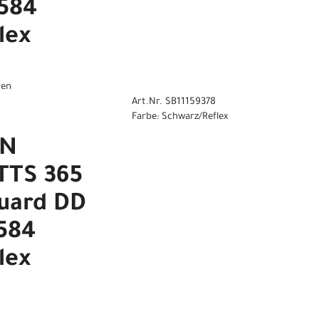
584
lex
gen
Art.Nr. SB11159378
Farbe: Schwarz/Reflex
EN
TS 365
uard DD
584
lex