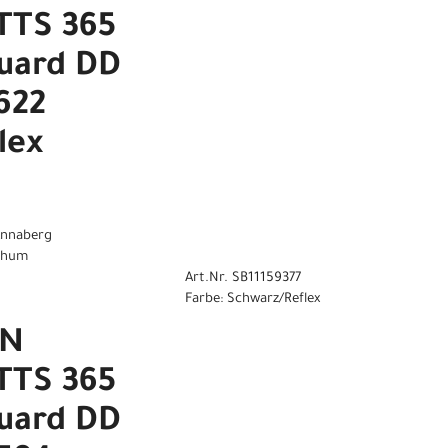
TS 365
uard DD
622
lex
 Annaberg
 Thum
Art.Nr. SB11159377
Farbe: Schwarz/Reflex
EN
TS 365
uard DD