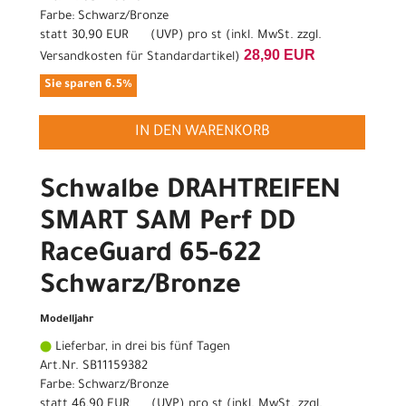
Farbe: Schwarz/Bronze
statt
30,90 EUR
(
UVP
) pro st (inkl. MwSt. zzgl.
28,90 EUR
Versandkosten für Standardartikel
)
Sie sparen 6.5%
IN DEN WARENKORB
Schwalbe DRAHTREIFEN
SMART SAM Perf DD
RaceGuard 65-622
Schwarz/Bronze
Modelljahr
Lieferbar, in drei bis fünf Tagen
Art.Nr. SB11159382
Farbe: Schwarz/Bronze
statt
46,90 EUR
(
UVP
) pro st (inkl. MwSt. zzgl.