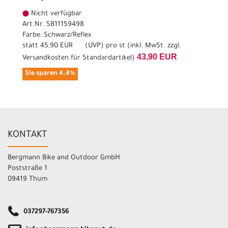
Nicht verfügbar
Art.Nr. SB11159498
Farbe: Schwarz/Reflex
statt
45,90 EUR
(
UVP
) pro st (inkl. MwSt. zzgl.
43,90 EUR
Versandkosten für Standardartikel
)
Sie sparen 4.4%
KONTAKT
Bergmann Bike and Outdoor GmbH
Poststraße 1
09419 Thum
037297-767356