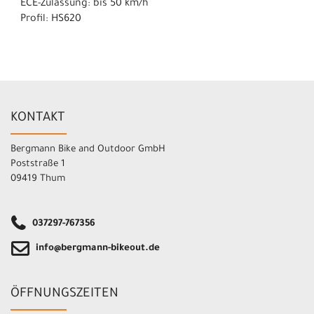
ECE-Zulassung: bis 50 km/h
Profil: HS620
KONTAKT
Bergmann Bike and Outdoor GmbH
Poststraße 1
09419 Thum
037297-767356
info@bergmann-bikeout.de
ÖFFNUNGSZEITEN