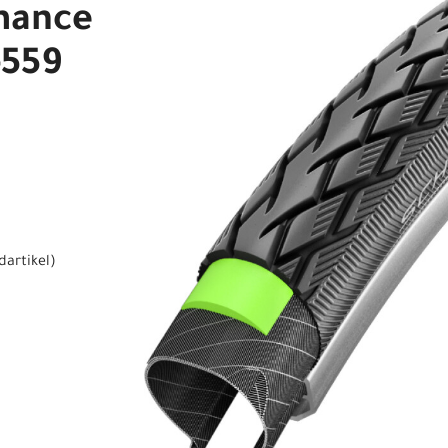
mance
-559
dartikel
)