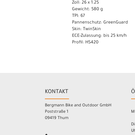
Zoll: 26 x 1.25
Gewicht: 580 g
TPI: 67
Pannenschutz: GreenGuard
Skin: TwinSkin
ECE-Zulassung: bis 25 km/h
Profil: HS420
KONTAKT
Ö
Bergmann Bike and Outdoor GmbH
Poststraße 1
M
09419 Thum
Di
Uh