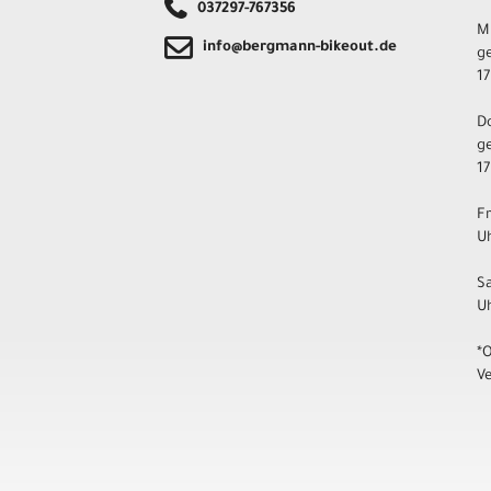
037297-767356
M
info@bergmann-bikeout.de
ge
17
D
ge
17
F
Uh
S
U
*
V