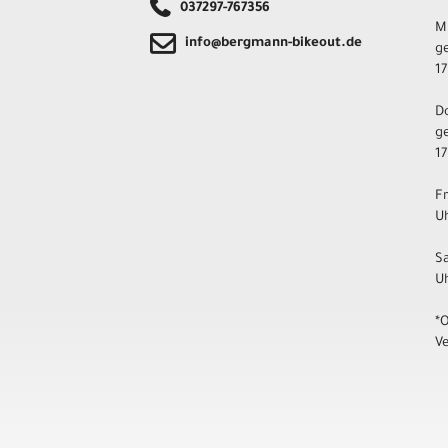
037297-767356
M
info@bergmann-bikeout.de
ge
17
D
ge
17
F
Uh
S
U
*
V