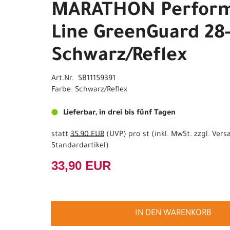
MARATHON Perfor
Line GreenGuard 28
Schwarz/Reflex
Art.Nr. SB11159391
Farbe: Schwarz/Reflex
Lieferbar, in drei bis fünf Tagen
statt
35,90 EUR
(
UVP
) pro st (inkl. MwSt. zzgl.
Vers
Standardartikel
)
33,90 EUR
IN DEN WARENKORB