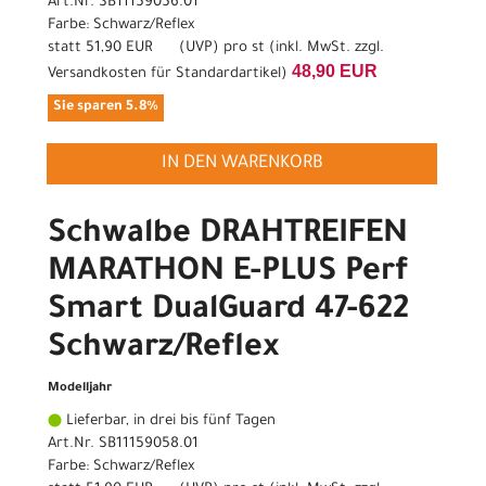
Art.Nr. SB11159056.01
Farbe: Schwarz/Reflex
statt
51,90 EUR
(
UVP
) pro st (inkl. MwSt. zzgl.
48,90 EUR
Versandkosten für Standardartikel
)
Sie sparen 5.8%
IN DEN WARENKORB
Schwalbe DRAHTREIFEN
MARATHON E-PLUS Perf
Smart DualGuard 47-622
Schwarz/Reflex
Modelljahr
Lieferbar, in drei bis fünf Tagen
Art.Nr. SB11159058.01
Farbe: Schwarz/Reflex