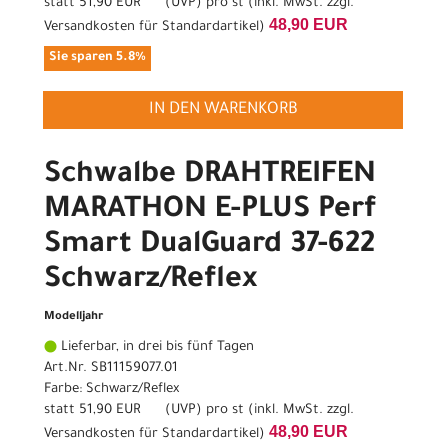
statt
51,90 EUR
(
UVP
) pro st (inkl. MwSt. zzgl.
48,90 EUR
Versandkosten für Standardartikel
)
Sie sparen 5.8%
IN DEN WARENKORB
Schwalbe DRAHTREIFEN
MARATHON E-PLUS Perf
Smart DualGuard 37-622
Schwarz/Reflex
Modelljahr
Lieferbar, in drei bis fünf Tagen
Art.Nr. SB11159077.01
Farbe: Schwarz/Reflex
statt
51,90 EUR
(
UVP
) pro st (inkl. MwSt. zzgl.
48,90 EUR
Versandkosten für Standardartikel
)