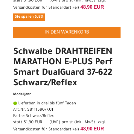
statt
51,90 EUR
(
UVP
) pro st (inkl. MwSt. zzgl.
48,90 EUR
Versandkosten für Standardartikel
)
Sie sparen 5.8%
IN DEN WARENKORB
Schwalbe DRAHTREIFEN
MARATHON E-PLUS Perf
Smart DualGuard 37-622
Schwarz/Reflex
Modelljahr
Lieferbar, in drei bis fünf Tagen
Art.Nr. SB11159077.01
Farbe: Schwarz/Reflex
statt
51,90 EUR
(
UVP
) pro st (inkl. MwSt. zzgl.
48,90 EUR
Versandkosten für Standardartikel
)