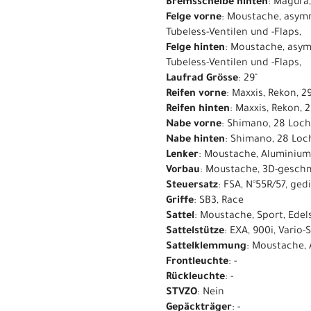
Bremsscheibe hinten
: Magura
Felge vorne
: Moustache, asymm
Tubeless-Ventilen und -Flaps,
Felge hinten
: Moustache, asym
Tubeless-Ventilen und -Flaps,
Laufrad Grösse
: 29"
Reifen vorne
: Maxxis, Rekon, 2
Reifen hinten
: Maxxis, Rekon, 
Nabe vorne
: Shimano, 28 Loch
Nabe hinten
: Shimano, 28 Loc
Lenker
: Moustache, Aluminium
Vorbau
: Moustache, 3D-gesch
Steuersatz
: FSA, N°55R/57, ge
Griffe
: SB3, Race
Sattel
: Moustache, Sport, Edels
Sattelstütze
: EXA, 900i, Vario
Sattelklemmung
: Moustache,
Frontleuchte
: -
Rückleuchte
: -
STVZO
: Nein
Gepäckträger
: -