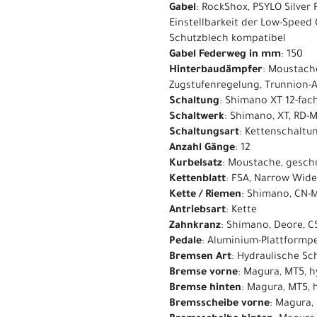
Gabel
: RockShox, PSYLO Silver
Einstellbarkeit der Low-Speed
Schutzblech kompatibel
Gabel Federweg in mm
: 150
Hinterbaudämpfer
: Moustach
Zugstufenregelung, Trunnion-
Schaltung
: Shimano XT 12-fac
Schaltwerk
: Shimano, XT, RD-
Schaltungsart
: Kettenschaltu
Anzahl Gänge
: 12
Kurbelsatz
: Moustache, gesc
Kettenblatt
: FSA, Narrow Wide
Kette / Riemen
: Shimano, CN-M
Antriebsart
: Kette
Zahnkranz
: Shimano, Deore, C
Pedale
: Aluminium-Plattformpe
Bremsen Art
: Hydraulische S
Bremse vorne
: Magura, MT5, 
Bremse hinten
: Magura, MT5,
Bremsscheibe vorne
: Magura