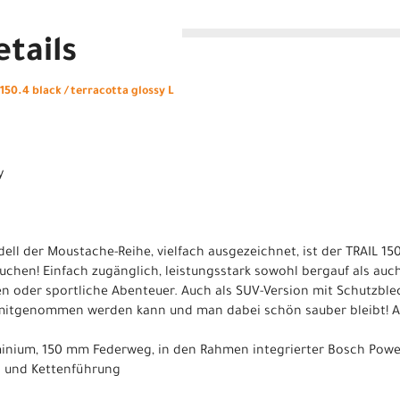
tails
50.4 black / terracotta glossy L
y
ell der Moustache-Reihe, vielfach ausgezeichnet, ist der TRAIL 15
 suchen! Einfach zugänglich, leistungsstark sowohl bergauf als auch
en oder sportliche Abenteuer. Auch als SUV-Version mit Schutzbl
e mitgenommen werden kann und man dabei schön sauber bleibt! At
luminium, 150 mm Federweg, in den Rahmen integrierter Bosch Powe
d und Kettenführung