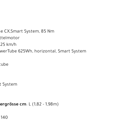
ne CX,Smart System, 85 Nm
ittelmotor
s 25 km/h
owerTube 625Wh, horizontal, Smart System
ntube
t System
pergrösse cm
: L (1,82 - 1,98m)
: 140