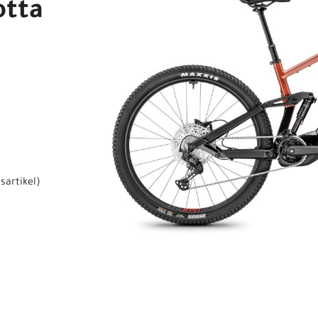
otta
sartikel
)