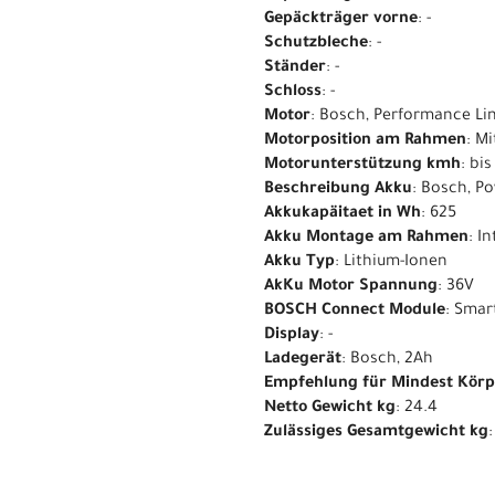
Gepäckträger vorne
: -
Schutzbleche
: -
Ständer
: -
Schloss
: -
Motor
: Bosch, Performance Li
Motorposition am Rahmen
: M
Motorunterstützung kmh
: bi
Beschreibung Akku
: Bosch, P
Akkukapäitaet in Wh
: 625
Akku Montage am Rahmen
: I
Akku Typ
: Lithium-Ionen
AkKu Motor Spannung
: 36V
BOSCH Connect Module
: Smar
Display
: -
Ladegerät
: Bosch, 2Ah
Empfehlung für Mindest Kör
Netto Gewicht kg
: 24.4
Zulässiges Gesamtgewicht kg