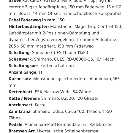
Gabel
: RockShox, PSYLO Silver R, Solo Air Spring mit
externe Zugstufendämpfung, 150 mm Federweg, 15 x 110
mm, Boost, 44 mm Offset, mini-Schutzblech kompatibel
Gabel Federweg in mm
: 150
Hinterbaudämpfer
: Moustache, Magic Grip Control 150,
Luftdämpfer mit 2-Positionen-Dämpfung und
dynamischer Zugstufenregelung, Trunnion-Aufnahme,
205 x 60 mm integriert, 150 mm Federweg
Schaltung
: Shimano CUES 11-fach 11x50
Schaltwerk
: Shimano, CUES, RD-U6000-GS, 10/11-fach
Schaltungsart
: Kettenschaltung
Anzahl Gänge
: 11
Kurbelsatz
: Moustache, geschmiedetes Aluminium, 165
mm
Kettenblatt
: FSA, Narrow Wide, 34 Zähne
Kette / Riemen
: Shimano, LG500, 120 Glieder
Antriebsart
: Kette
Zahnkranz
: Shimano, CUES, CS-LG400, 11-fach, 11-50
Zähne
Pedale
: Aluminium-Plattformpedale mit Reflektoren
Bremsen Art
: Hydraulische Scheibenbremse