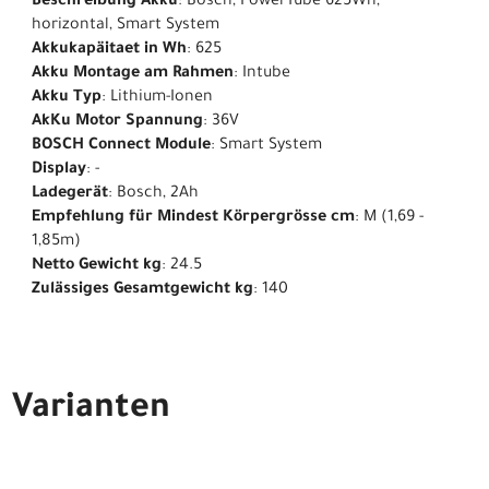
Beschreibung Akku
: Bosch, PowerTube 625Wh,
horizontal, Smart System
Akkukapäitaet in Wh
: 625
Akku Montage am Rahmen
: Intube
Akku Typ
: Lithium-Ionen
AkKu Motor Spannung
: 36V
BOSCH Connect Module
: Smart System
Display
: -
Ladegerät
: Bosch, 2Ah
Empfehlung für Mindest Körpergrösse cm
: M (1,69 -
1,85m)
Netto Gewicht kg
: 24.5
Zulässiges Gesamtgewicht kg
: 140
Varianten