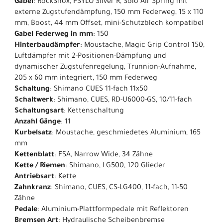
Gabel
: RockShox, PSYLO Silver R, Solo Air Spring mit
externe Zugstufendämpfung, 150 mm Federweg, 15 x 110
mm, Boost, 44 mm Offset, mini-Schutzblech kompatibel
Gabel Federweg in mm
: 150
Hinterbaudämpfer
: Moustache, Magic Grip Control 150,
Luftdämpfer mit 2-Positionen-Dämpfung und
dynamischer Zugstufenregelung, Trunnion-Aufnahme,
205 x 60 mm integriert, 150 mm Federweg
Schaltung
: Shimano CUES 11-fach 11x50
Schaltwerk
: Shimano, CUES, RD-U6000-GS, 10/11-fach
Schaltungsart
: Kettenschaltung
Anzahl Gänge
: 11
Kurbelsatz
: Moustache, geschmiedetes Aluminium, 165
mm
Kettenblatt
: FSA, Narrow Wide, 34 Zähne
Kette / Riemen
: Shimano, LG500, 120 Glieder
Antriebsart
: Kette
Zahnkranz
: Shimano, CUES, CS-LG400, 11-fach, 11-50
Zähne
Pedale
: Aluminium-Plattformpedale mit Reflektoren
Bremsen Art
: Hydraulische Scheibenbremse