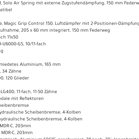
 R, Solo Air Spring mit externe Zugstufendämpfung, 150 mm Feder
atibel
e, Magic Grip Control 150, Luftdämpfer mit 2-Positionen-Dämpfu
Aufnahme, 205 x 60 mm integriert, 150 mm Federweg
ach 11x50
D-U6000-GS, 10/11-fach
ng
hmiedetes Aluminium, 165 mm
, 34 Zähne
0, 120 Glieder
-LG400, 11-fach, 11-50 Zähne
dale mit Reflektoren
cheibenbremse
hydraulische Scheibenbremse, 4-Kolben
 hydraulische Scheibenbremse, 4-Kolben
, MDR-C, 203mm
, MDR-C, 203mm