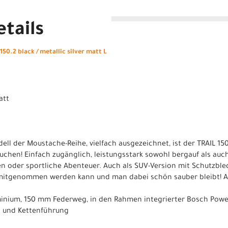
tails
50.2 black / metallic silver matt L
att
ell der Moustache-Reihe, vielfach ausgezeichnet, ist der TRAIL 15
 suchen! Einfach zugänglich, leistungsstark sowohl bergauf als auch
en oder sportliche Abenteuer. Auch als SUV-Version mit Schutzbl
e mitgenommen werden kann und man dabei schön sauber bleibt! At
luminium, 150 mm Federweg, in den Rahmen integrierter Bosch Powe
d und Kettenführung