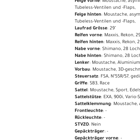
Felge vorne
: Moustache, asymm
Tubeless-Ventilen und -Flaps,
Felge hinten
: Moustache, asym
Tubeless-Ventilen und -Flaps,
Laufrad Grösse
: 29"
Reifen vorne
: Maxxis, Rekon, 2
Reifen hinten
: Maxxis, Rekon, 
Nabe vorne
: Shimano, 28 Loch
Nabe hinten
: Shimano, 28 Loc
Lenker
: Moustache, Aluminium
Vorbau
: Moustache, 3D-gesch
Steuersatz
: FSA, N°55R/57, ge
Griffe
: SB3, Race
Sattel
: Moustache, Sport, Edels
Sattelstütze
: EXA, 900i, Vario
Sattelklemmung
: Moustache,
Frontleuchte
: -
Rückleuchte
: -
STVZO
: Nein
Gepäckträger
: -
Gepäckträger vorne
: -