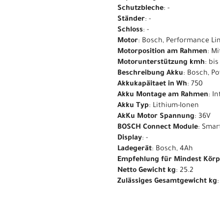
Schutzbleche
: -
Ständer
: -
Schloss
: -
Motor
: Bosch, Performance Li
Motorposition am Rahmen
: M
Motorunterstützung kmh
: bi
Beschreibung Akku
: Bosch, P
Akkukapäitaet in Wh
: 750
Akku Montage am Rahmen
: I
Akku Typ
: Lithium-Ionen
AkKu Motor Spannung
: 36V
BOSCH Connect Module
: Smar
Display
: -
Ladegerät
: Bosch, 4Ah
Empfehlung für Mindest Kör
Netto Gewicht kg
: 25.2
Zulässiges Gesamtgewicht kg