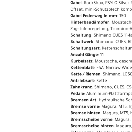
Gabel
: RockShox, PSYLO Silver
Offset, mini-Schutzblech komp
Gabel Federweg in mm
: 150
Hinterbaudämpfer
: Moustach
Zugstufenregelung, Trunnion-
Schaltung
: Shimano CUES 11-f
Schaltwerk
: Shimano, CUES, R
Schaltungsart
: Kettenschaltu
Anzahl Gänge
: 11
Kurbelsatz
: Moustache, gesc
Kettenblatt
: FSA, Narrow Wide
Kette / Riemen
: Shimano, LG50
Antriebsart
: Kette
Zahnkranz
: Shimano, CUES, CS
Pedale
: Aluminium-Plattformpe
Bremsen Art
: Hydraulische S
Bremse vorne
: Magura, MT5, 
Bremse hinten
: Magura, MT5,
Bremsscheibe vorne
: Magura
Bremsscheibe hinten
: Magura