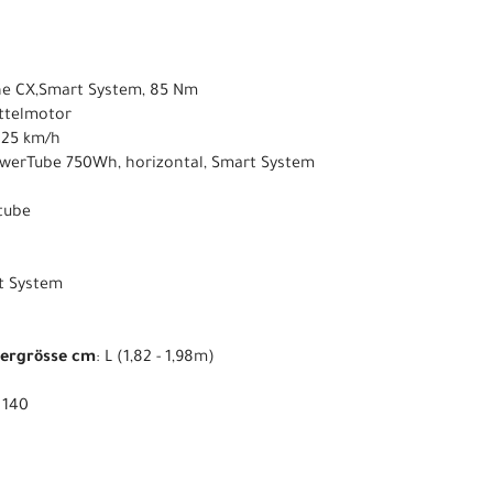
ne CX,Smart System, 85 Nm
ittelmotor
s 25 km/h
owerTube 750Wh, horizontal, Smart System
ntube
t System
pergrösse cm
: L (1,82 - 1,98m)
: 140