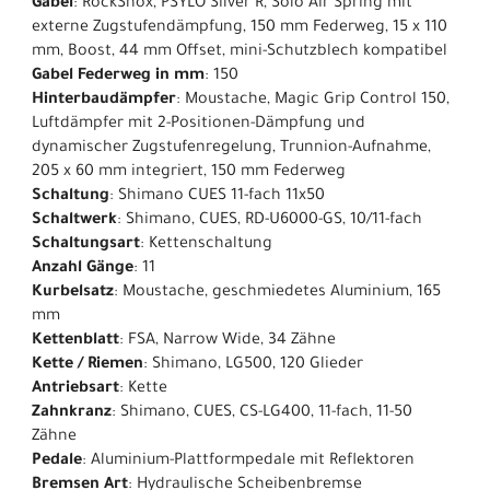
Gabel
: RockShox, PSYLO Silver R, Solo Air Spring mit
externe Zugstufendämpfung, 150 mm Federweg, 15 x 110
mm, Boost, 44 mm Offset, mini-Schutzblech kompatibel
Gabel Federweg in mm
: 150
Hinterbaudämpfer
: Moustache, Magic Grip Control 150,
Luftdämpfer mit 2-Positionen-Dämpfung und
dynamischer Zugstufenregelung, Trunnion-Aufnahme,
205 x 60 mm integriert, 150 mm Federweg
Schaltung
: Shimano CUES 11-fach 11x50
Schaltwerk
: Shimano, CUES, RD-U6000-GS, 10/11-fach
Schaltungsart
: Kettenschaltung
Anzahl Gänge
: 11
Kurbelsatz
: Moustache, geschmiedetes Aluminium, 165
mm
Kettenblatt
: FSA, Narrow Wide, 34 Zähne
Kette / Riemen
: Shimano, LG500, 120 Glieder
Antriebsart
: Kette
Zahnkranz
: Shimano, CUES, CS-LG400, 11-fach, 11-50
Zähne
Pedale
: Aluminium-Plattformpedale mit Reflektoren
Bremsen Art
: Hydraulische Scheibenbremse