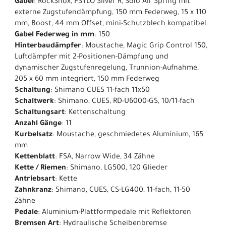
Gabel
: RockShox, PSYLO Silver R, Solo Air Spring mit
externe Zugstufendämpfung, 150 mm Federweg, 15 x 110
mm, Boost, 44 mm Offset, mini-Schutzblech kompatibel
Gabel Federweg in mm
: 150
Hinterbaudämpfer
: Moustache, Magic Grip Control 150,
Luftdämpfer mit 2-Positionen-Dämpfung und
dynamischer Zugstufenregelung, Trunnion-Aufnahme,
205 x 60 mm integriert, 150 mm Federweg
Schaltung
: Shimano CUES 11-fach 11x50
Schaltwerk
: Shimano, CUES, RD-U6000-GS, 10/11-fach
Schaltungsart
: Kettenschaltung
Anzahl Gänge
: 11
Kurbelsatz
: Moustache, geschmiedetes Aluminium, 165
mm
Kettenblatt
: FSA, Narrow Wide, 34 Zähne
Kette / Riemen
: Shimano, LG500, 120 Glieder
Antriebsart
: Kette
Zahnkranz
: Shimano, CUES, CS-LG400, 11-fach, 11-50
Zähne
Pedale
: Aluminium-Plattformpedale mit Reflektoren
Bremsen Art
: Hydraulische Scheibenbremse