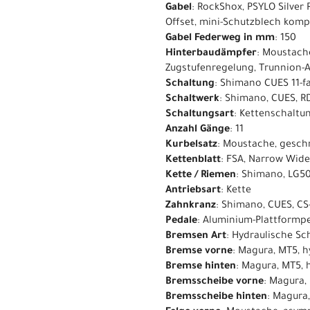
Gabel
: RockShox, PSYLO Silver
Offset, mini-Schutzblech komp
Gabel Federweg in mm
: 150
Hinterbaudämpfer
: Moustach
Zugstufenregelung, Trunnion-
Schaltung
: Shimano CUES 11-f
Schaltwerk
: Shimano, CUES, R
Schaltungsart
: Kettenschaltu
Anzahl Gänge
: 11
Kurbelsatz
: Moustache, gesc
Kettenblatt
: FSA, Narrow Wide
Kette / Riemen
: Shimano, LG50
Antriebsart
: Kette
Zahnkranz
: Shimano, CUES, CS
Pedale
: Aluminium-Plattformpe
Bremsen Art
: Hydraulische S
Bremse vorne
: Magura, MT5, 
Bremse hinten
: Magura, MT5,
Bremsscheibe vorne
: Magura
Bremsscheibe hinten
: Magura