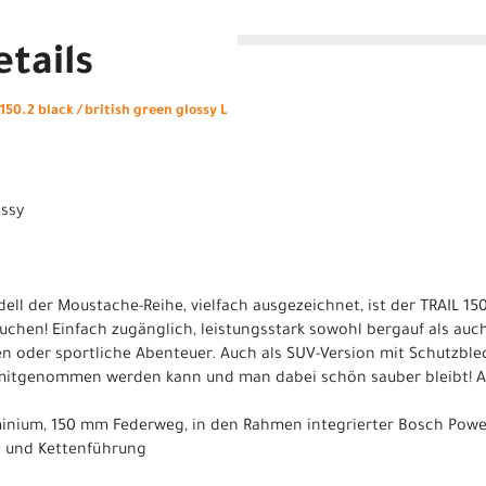
tails
50.2 black / british green glossy L
ossy
ell der Moustache-Reihe, vielfach ausgezeichnet, ist der TRAIL 15
 suchen! Einfach zugänglich, leistungsstark sowohl bergauf als auch
en oder sportliche Abenteuer. Auch als SUV-Version mit Schutzbl
e mitgenommen werden kann und man dabei schön sauber bleibt! At
luminium, 150 mm Federweg, in den Rahmen integrierter Bosch Powe
d und Kettenführung