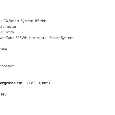
ne CX,Smart System, 85 Nm
ittelmotor
s 25 km/h
owerTube 625Wh, horizontal, Smart System
ntube
t System
pergrösse cm
: L (1,82 - 1,98m)
: 140