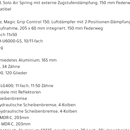
 R, Solo Air Spring mit externe Zugstufendämpfung, 150 mm Feder
atibel
e, Magic Grip Control 150, Luftdämpfer mit 2-Positionen-Dämpfu
Aufnahme, 205 x 60 mm integriert, 150 mm Federweg
ach 11x50
D-U6000-GS, 10/11-fach
ng
hmiedetes Aluminium, 165 mm
, 34 Zähne
0, 120 Glieder
-LG400, 11-fach, 11-50 Zähne
dale mit Reflektoren
cheibenbremse
hydraulische Scheibenbremse, 4-Kolben
 hydraulische Scheibenbremse, 4-Kolben
, MDR-C, 203mm
, MDR-C, 203mm