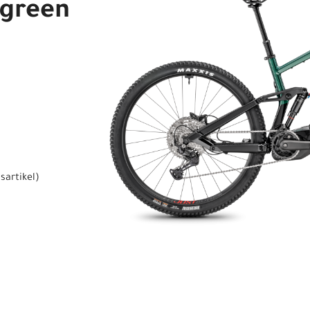
h green
sartikel
)