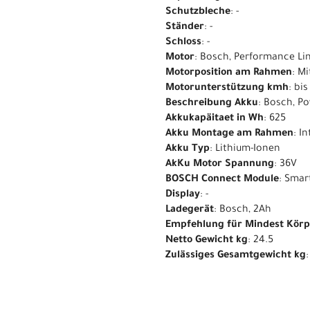
Schutzbleche
: -
Ständer
: -
Schloss
: -
Motor
: Bosch, Performance Li
Motorposition am Rahmen
: M
Motorunterstützung kmh
: bi
Beschreibung Akku
: Bosch, P
Akkukapäitaet in Wh
: 625
Akku Montage am Rahmen
: I
Akku Typ
: Lithium-Ionen
AkKu Motor Spannung
: 36V
BOSCH Connect Module
: Smar
Display
: -
Ladegerät
: Bosch, 2Ah
Empfehlung für Mindest Kör
Netto Gewicht kg
: 24.5
Zulässiges Gesamtgewicht kg