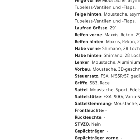
Felge vorne
: Moustache, asymm
Tubeless-Ventilen und -Flaps,
Felge hinten
: Moustache, asym
Tubeless-Ventilen und -Flaps,
Laufrad Grösse
: 29"
Reifen vorne
: Maxxis, Rekon, 2
Reifen hinten
: Maxxis, Rekon, 
Nabe vorne
: Shimano, 28 Loch
Nabe hinten
: Shimano, 28 Loc
Lenker
: Moustache, Aluminium
Vorbau
: Moustache, 3D-gesch
Steuersatz
: FSA, N°55R/57, ge
Griffe
: SB3, Race
Sattel
: Moustache, Sport, Edels
Sattelstütze
: EXA, 900i, Vario
Sattelklemmung
: Moustache,
Frontleuchte
: -
Rückleuchte
: -
STVZO
: Nein
Gepäckträger
: -
Gepäckträger vorne
: -