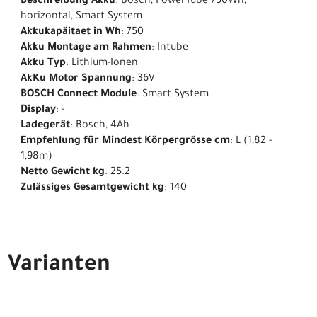
Beschreibung Akku
: Bosch, PowerTube 750Wh,
horizontal, Smart System
Akkukapäitaet in Wh
: 750
Akku Montage am Rahmen
: Intube
Akku Typ
: Lithium-Ionen
AkKu Motor Spannung
: 36V
BOSCH Connect Module
: Smart System
Display
: -
Ladegerät
: Bosch, 4Ah
Empfehlung für Mindest Körpergrösse cm
: L (1,82 -
1,98m)
Netto Gewicht kg
: 25.2
Zulässiges Gesamtgewicht kg
: 140
Varianten