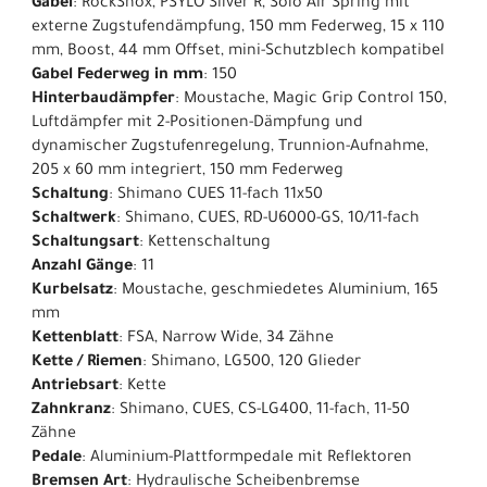
Gabel
: RockShox, PSYLO Silver R, Solo Air Spring mit
externe Zugstufendämpfung, 150 mm Federweg, 15 x 110
mm, Boost, 44 mm Offset, mini-Schutzblech kompatibel
Gabel Federweg in mm
: 150
Hinterbaudämpfer
: Moustache, Magic Grip Control 150,
Luftdämpfer mit 2-Positionen-Dämpfung und
dynamischer Zugstufenregelung, Trunnion-Aufnahme,
205 x 60 mm integriert, 150 mm Federweg
Schaltung
: Shimano CUES 11-fach 11x50
Schaltwerk
: Shimano, CUES, RD-U6000-GS, 10/11-fach
Schaltungsart
: Kettenschaltung
Anzahl Gänge
: 11
Kurbelsatz
: Moustache, geschmiedetes Aluminium, 165
mm
Kettenblatt
: FSA, Narrow Wide, 34 Zähne
Kette / Riemen
: Shimano, LG500, 120 Glieder
Antriebsart
: Kette
Zahnkranz
: Shimano, CUES, CS-LG400, 11-fach, 11-50
Zähne
Pedale
: Aluminium-Plattformpedale mit Reflektoren
Bremsen Art
: Hydraulische Scheibenbremse