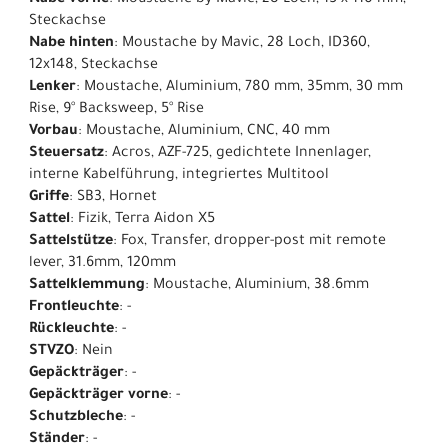
Nabe vorne
: Moustache by Mavic, 28 Loch, 15 x 110 mm,
Steckachse
Nabe hinten
: Moustache by Mavic, 28 Loch, ID360,
12x148, Steckachse
Lenker
: Moustache, Aluminium, 780 mm, 35mm, 30 mm
Rise, 9° Backsweep, 5° Rise
Vorbau
: Moustache, Aluminium, CNC, 40 mm
Steuersatz
: Acros, AZF-725, gedichtete Innenlager,
interne Kabelführung, integriertes Multitool
Griffe
: SB3, Hornet
Sattel
: Fizik, Terra Aidon X5
Sattelstütze
: Fox, Transfer, dropper-post mit remote
lever, 31.6mm, 120mm
Sattelklemmung
: Moustache, Aluminium, 38.6mm
Frontleuchte
: -
Rückleuchte
: -
STVZO
: Nein
Gepäckträger
: -
Gepäckträger vorne
: -
Schutzbleche
: -
Ständer
: -