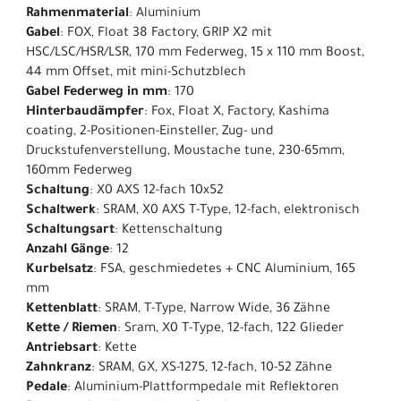
Rahmenmaterial
: Aluminium
Gabel
: FOX, Float 38 Factory, GRIP X2 mit
HSC/LSC/HSR/LSR, 170 mm Federweg, 15 x 110 mm Boost,
44 mm Offset, mit mini-Schutzblech
Gabel Federweg in mm
: 170
Hinterbaudämpfer
: Fox, Float X, Factory, Kashima
coating, 2-Positionen-Einsteller, Zug- und
Druckstufenverstellung, Moustache tune, 230-65mm,
160mm Federweg
Schaltung
: X0 AXS 12-fach 10x52
Schaltwerk
: SRAM, X0 AXS T-Type, 12-fach, elektronisch
Schaltungsart
: Kettenschaltung
Anzahl Gänge
: 12
Kurbelsatz
: FSA, geschmiedetes + CNC Aluminium, 165
mm
Kettenblatt
: SRAM, T-Type, Narrow Wide, 36 Zähne
Kette / Riemen
: Sram, X0 T-Type, 12-fach, 122 Glieder
Antriebsart
: Kette
Zahnkranz
: SRAM, GX, XS-1275, 12-fach, 10-52 Zähne
Pedale
: Aluminium-Plattformpedale mit Reflektoren