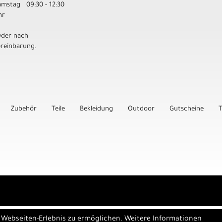
amstag 09:30 - 12:30
hr
Oder nach
ereinbarung.
Zubehör
Teile
Bekleidung
Outdoor
Gutscheine
T
e Webseiten-Erlebnis zu ermöglichen. Weitere Informationen