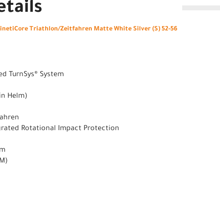
tails
netiCore Triathlon/Zeitfahren Matte White Silver (S) 52-56
ed TurnSys® System
ein Helm)
fahren
grated Rotational Impact Protection
cm
(M)