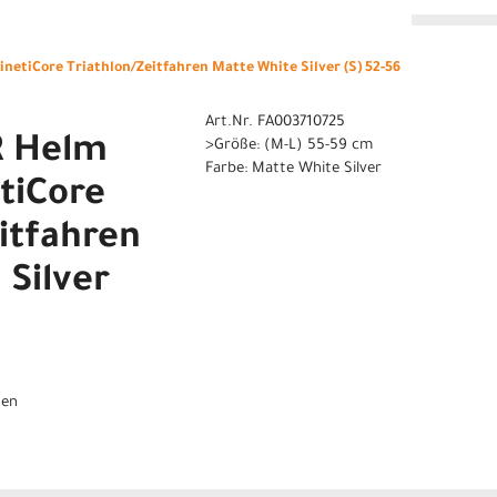
n
netiCore Triathlon/Zeitfahren Matte White Silver (S) 52-56
Art.Nr. FA003710725
R Helm
>Größe: (M-L) 55-59 cm
Farbe: Matte White Silver
tiCore
itfahren
 Silver
gen