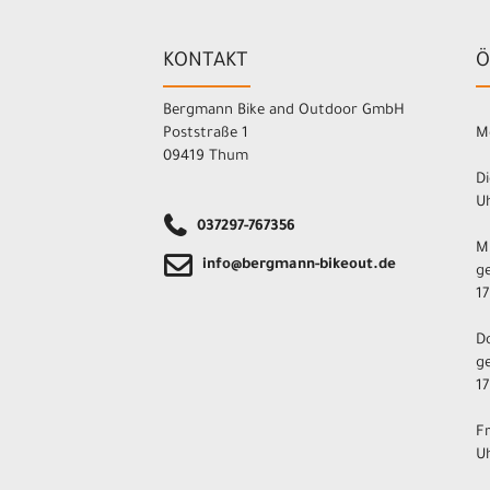
KONTAKT
Ö
Bergmann Bike and Outdoor GmbH
Poststraße 1
M
09419 Thum
Di
Uh
037297-767356
M
info@bergmann-bikeout.de
ge
17
D
ge
17
F
Uh