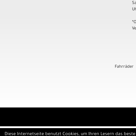
S
U
*
V
Fahrräder
Diese Internetseite benutzt Cookies, um Ihren Lesern das best