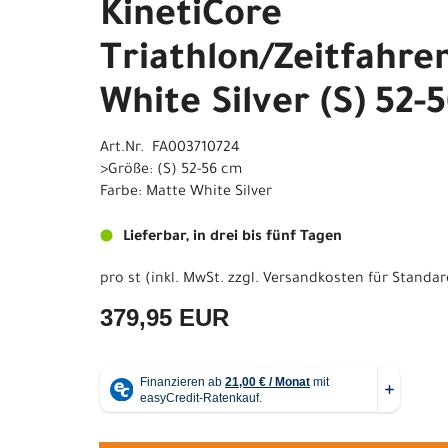
KinetiCore
Triathlon/Zeitfahre
White Silver (S) 52-
Art.Nr. FA003710724
>Größe: (S) 52-56 cm
Farbe: Matte White Silver
Lieferbar, in drei bis fünf Tagen
pro st (inkl. MwSt. zzgl.
Versandkosten für Standar
379,95 EUR