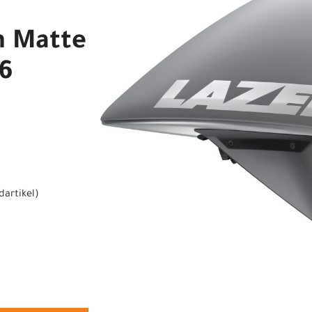
n Matte
56
dartikel
)