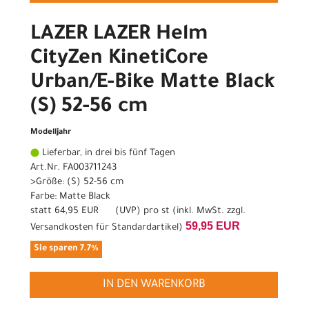
LAZER LAZER Helm
CityZen KinetiCore
Urban/E-Bike Matte Black
(S) 52-56 cm
Modelljahr
Lieferbar, in drei bis fünf Tagen
Art.Nr. FA003711243
>Größe: (S) 52-56 cm
Farbe: Matte Black
statt
64,95 EUR
(
UVP
) pro st (inkl. MwSt. zzgl.
59,95 EUR
Versandkosten für Standardartikel
)
Sie sparen 7.7%
IN DEN WARENKORB