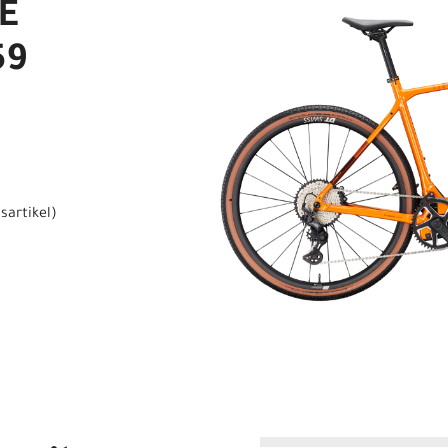
E
59
sartikel
)