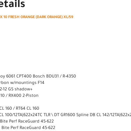
tails
 10 FRESH ORANGE (DARK ORANGE) XL/59
lloy 6061 CPT400 Bosch BDU31 / R-4350
Carbon w/mountings F14
2-12 GS shadow+
10 / RX400 2-Piston
CL 160 / RT64 CL 160
 CL 100/12TA|622x24TC TLR \ DT GR1600 Spline DB CL 142/12TA|622
Bite Perf RaceGuard 45-622
 Bite Perf RaceGuard 45-622