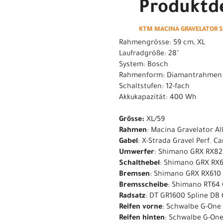
Produktde
KTM MACINA GRAVELATOR SX
Rahmengrösse: 59 cm, XL
Laufradgröße: 28"
System: Bosch
Rahmenform: Diamantrahmen
Schaltstufen: 12-fach
Akkukapazität: 400 Wh
Grösse:
XL/59
Rahmen
: Macina Gravelator A
Gabel
: X-Strada Gravel Perf. 
Umwerfer
: Shimano GRX RX82
Schalthebel
: Shimano GRX RX6
Bremsen
: Shimano GRX RX610
Bremsscheibe
: Shimano RT64 
Radsatz
: DT GR1600 Spline DB
Reifen vorne
: Schwalbe G-One 
Reifen hinten
: Schwalbe G-One