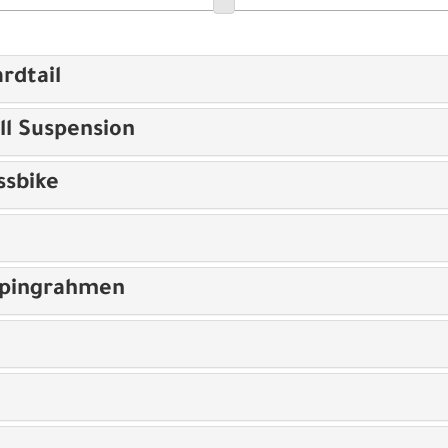
rdtail
ll Suspension
ssbike
opingrahmen