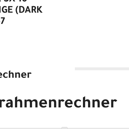
 SX 10
GE (DARK
7
echner
 10 FRESH ORANGE (DARK ORANGE) XL/59
drahmenrechner