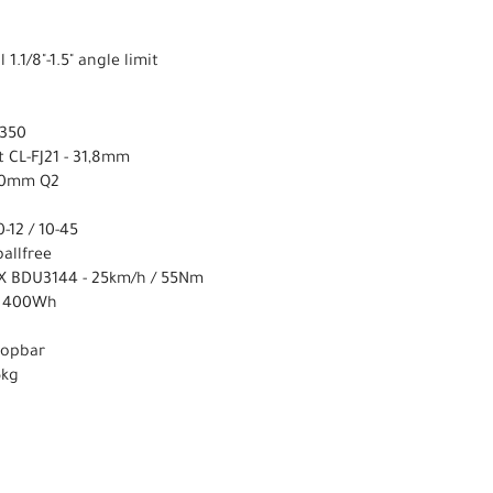
 1.1/8"-1.5" angle limit
/350
 CL-FJ21 - 31,8mm
170mm Q2
-12 / 10-45
allfree
X BDU3144 - 25km/h / 55Nm
E 400Wh
ropbar
6kg