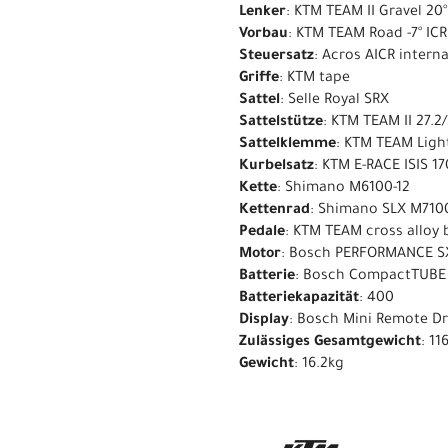
Lenker
: KTM TEAM II Gravel 20°
Vorbau
: KTM TEAM Road -7° ICR
Steuersatz
: Acros AICR internal
Griffe
: KTM tape
Sattel
: Selle Royal SRX
Sattelstütze
: KTM TEAM II 27.2
Sattelklemme
: KTM TEAM Light
Kurbelsatz
: KTM E-RACE ISIS 
Kette
: Shimano M6100-12
Kettenrad
: Shimano SLX M7100
Pedale
: KTM TEAM cross alloy b
Motor
: Bosch PERFORMANCE S
Batterie
: Bosch CompactTUB
Batteriekapazität
: 400
Display
: Bosch Mini Remote D
Zulässiges Gesamtgewicht
: 11
Gewicht
: 16.2kg