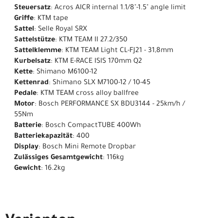
Steuersatz
: Acros AICR internal 1.1/8"-1.5" angle limit
Griffe
: KTM tape
Sattel
: Selle Royal SRX
Sattelstütze
: KTM TEAM II 27.2/350
Sattelklemme
: KTM TEAM Light CL-FJ21 - 31,8mm
Kurbelsatz
: KTM E-RACE ISIS 170mm Q2
Kette
: Shimano M6100-12
Kettenrad
: Shimano SLX M7100-12 / 10-45
Pedale
: KTM TEAM cross alloy ballfree
Motor
: Bosch PERFORMANCE SX BDU3144 - 25km/h /
55Nm
Batterie
: Bosch CompactTUBE 400Wh
Batteriekapazität
: 400
Display
: Bosch Mini Remote Dropbar
Zulässiges Gesamtgewicht
: 116kg
Gewicht
: 16.2kg