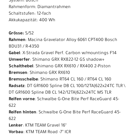
System: Bosch
Rahmenform: Diamantrahmen
Schaltstufen: 12-fach
Akkukapazität: 400 Wh
Grösse:
S/52
Rahmen
: Macina Gravelator Alloy 6061 CPT400 Bosch
BDU31 / R-4350
Gabel
: X-Strada Gravel Perf. Carbon w/mountings F14
Umwerfer
: Shimano GRX RX822-12 GS shadow+
Schalthebel
: Shimano GRX RX610 / RX400 2-Piston
Bremsen
: Shimano GRX RX610
Bremsscheibe
: Shimano RT64 CL 160 / RT64 CL 160
Radsatz
: DT GR1600 Spline DB CL 100/12TA|622x24TC TLR \
DT GR1600 Spline DB CL 142/12TA|622x24TC MS TLR
Reifen vorne
: Schwalbe G-One Bite Perf RaceGuard 45-
622
Reifen hinten
: Schwalbe G-One Bite Perf RaceGuard 45-
622
Lenker
: KTM TEAM Gravel 16°
Vorbau
: KTM TEAM Road -7° ICR