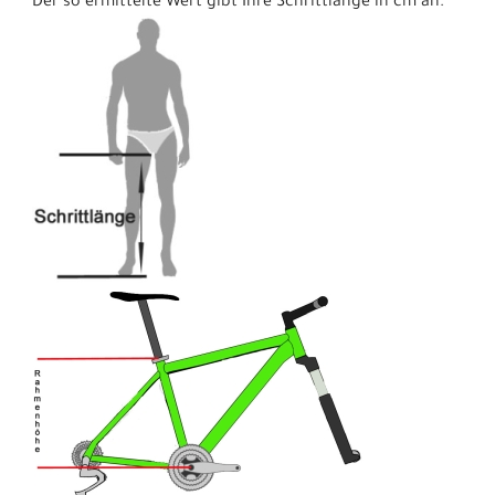
Der so ermittelte Wert gibt Ihre Schrittlänge in cm an.