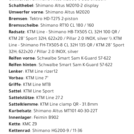
Schalthebel
: Shimano Altus M2010-2 display
Umwerfer vorne
: Shimano Altus M2020
Bremsen
: Tektro HD-T275 2-piston
Bremsscheibe
: Shimano RT10 CL 180 / 160
Radsatz
: KTM Line - Shimano HB-TX505 CL 32H 100 QR /
KTM 28" Sport 32H; 622x20 / Pillar 2.0 INOX, silver \\ KTM
Line - Shimano FH-TX505-8 CL 32H 135 QR / KTM 28" Sport
32H; 622x20 / Pillar 2.0 INOX, silver
Reifen vorne
: Schwalbe Smart Sam K-Guard 57-622
Reifen hinten
: Schwalbe Smart Sam K-Guard 57-622
Lenker
: KTM Line rizer12
Vorbau
: KTM Line 7°
Griffe
: KTM Line MTB
Sattel
: KTM Line Sport
Sattelstütze
: KTM Line 27.2
Sattelklemme
: KTM Line clamp QR - 31.8mm
Kurbelsatz
: Shimano Altus MT101 40-30-22T
Innenlager
: Feimin B902
Kette
: KMC Z9
Kettenrad
: Shimano HG200-9 / 11-36