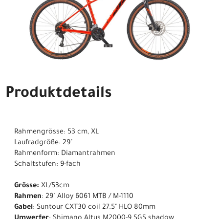
Produktdetails
Rahmengrösse: 53 cm, XL
Laufradgröße: 29"
Rahmenform: Diamantrahmen
Schaltstufen: 9-fach
Grösse:
XL/53cm
Rahmen
: 29" Alloy 6061 MTB / M-1110
Gabel
: Suntour CXT30 coil 27.5" HLO 80mm
Umwerfer
: Shimano Altus M2000-9 SGS shadow