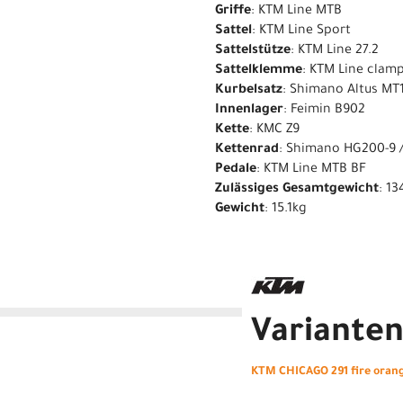
Griffe
: KTM Line MTB
Sattel
: KTM Line Sport
Sattelstütze
: KTM Line 27.2
Sattelklemme
: KTM Line clam
Kurbelsatz
: Shimano Altus MT
Innenlager
: Feimin B902
Kette
: KMC Z9
Kettenrad
: Shimano HG200-9 /
Pedale
: KTM Line MTB BF
Zulässiges Gesamtgewicht
: 13
Gewicht
: 15.1kg
Variante
KTM CHICAGO 291 fire oran