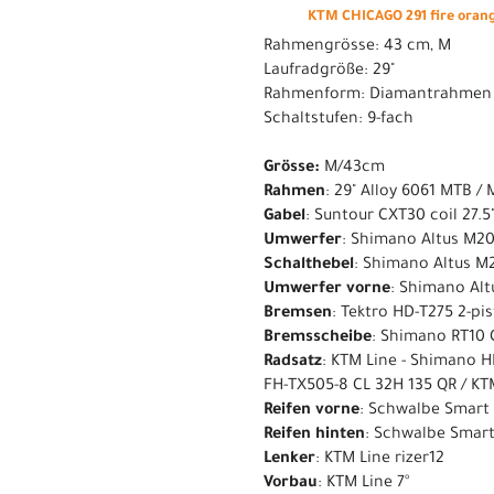
KTM CHICAGO 291 fire oran
Rahmengrösse: 43 cm, M
Laufradgröße: 29"
Rahmenform: Diamantrahmen
Schaltstufen: 9-fach
Grösse:
M/43cm
Rahmen
: 29" Alloy 6061 MTB / 
Gabel
: Suntour CXT30 coil 27
Umwerfer
: Shimano Altus M2
Schalthebel
: Shimano Altus M2
Umwerfer vorne
: Shimano Al
Bremsen
: Tektro HD-T275 2-pi
Bremsscheibe
: Shimano RT10 C
Radsatz
: KTM Line - Shimano HB
FH-TX505-8 CL 32H 135 QR / KTM 
Reifen vorne
: Schwalbe Smart
Reifen hinten
: Schwalbe Smart
Lenker
: KTM Line rizer12
Vorbau
: KTM Line 7°