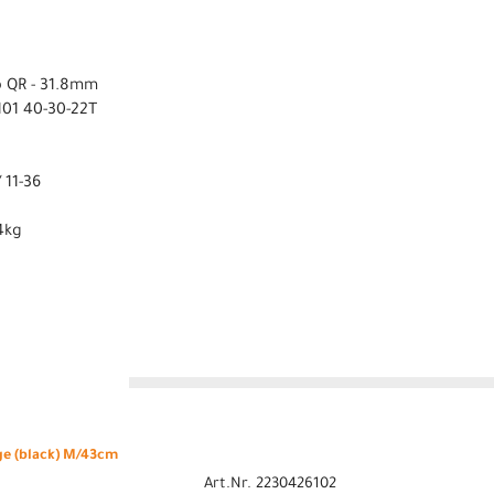
p QR - 31.8mm
101 40-30-22T
 11-36
4kg
n
ge (black) M/43cm
Art.Nr. 2230426102