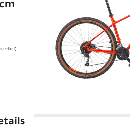
3cm
sartikel
)
tails