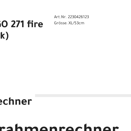
Art.Nr. 2230426123
 271 fire
Grösse: XL/53cm
k)
echner
ge (black) M/43cm