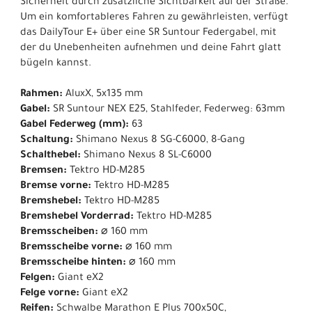
Sicherheit durch zusätzliche Sichtbarkeit auf der Straße.
Um ein komfortableres Fahren zu gewährleisten, verfügt
das DailyTour E+ über eine SR Suntour Federgabel, mit
der du Unebenheiten aufnehmen und deine Fahrt glatt
bügeln kannst.
Rahmen:
AluxX, 5x135 mm
Gabel:
SR Suntour NEX E25, Stahlfeder, Federweg: 63mm
Gabel Federweg (mm):
63
Schaltung:
Shimano Nexus 8 SG-C6000, 8-Gang
Schalthebel:
Shimano Nexus 8 SL-C6000
Bremsen:
Tektro HD-M285
Bremse vorne:
Tektro HD-M285
Bremshebel:
Tektro HD-M285
Bremshebel Vorderrad:
Tektro HD-M285
Bremsscheiben:
⌀ 160 mm
Bremsscheibe vorne:
⌀ 160 mm
Bremsscheibe hinten:
⌀ 160 mm
Felgen:
Giant eX2
Felge vorne:
Giant eX2
Reifen:
Schwalbe Marathon E Plus 700x50C,