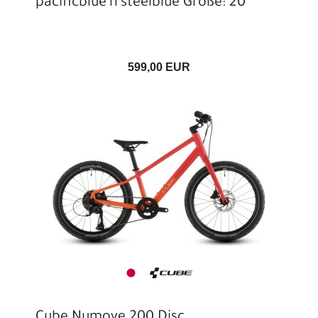
pacificblue'n'steelblue Größe: 20"
599,00 EUR