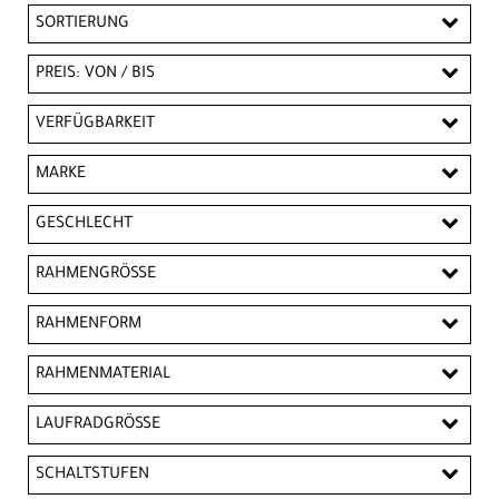
SORTIERUNG
PREIS: VON / BIS
EUR
VERFÜGBARKEIT
EUR
MARKE
PREISFILTER ANWENDEN
CUBE
GIANT
KTM
Liv
GESCHLECHT
Kinder
RAHMENGRÖSSE
ONE SIZE
RAHMENFORM
Diamantrahmen
Tiefeinsteiger
RAHMENMATERIAL
Aluminium
LAUFRADGRÖSSE
20"
SCHALTSTUFEN