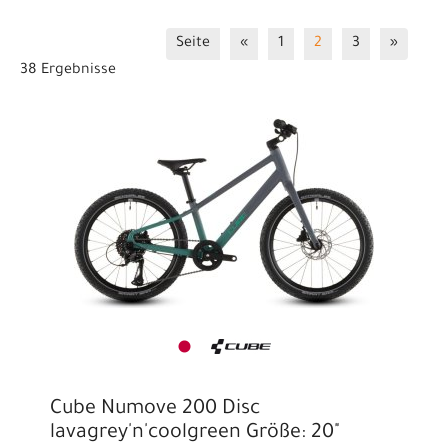
7-fach
8-fach
9-fach
Seite
«
1
2
3
»
38 Ergebnisse
Cube Numove 200 Disc
lavagrey'n'coolgreen Größe: 20"