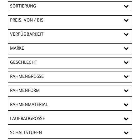
SORTIERUNG
PREIS: VON / BIS
EUR
VERFÜGBARKEIT
EUR
MARKE
PREISFILTER ANWENDEN
CUBE
KTM
GESCHLECHT
Kinder
RAHMENGRÖSSE
ONE SIZE
RAHMENFORM
Diamantrahmen
RAHMENMATERIAL
Aluminium
LAUFRADGRÖSSE
12"
SCHALTSTUFEN