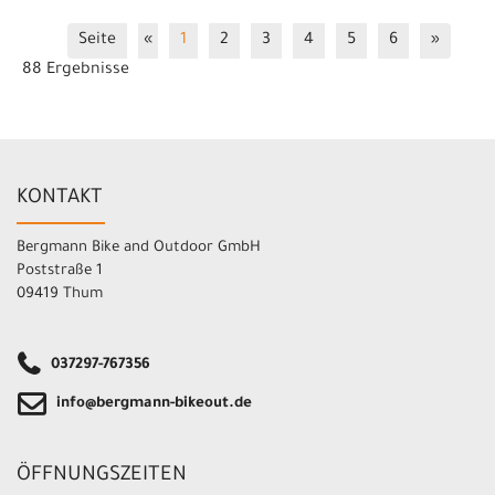
Seite
«
1
2
3
4
5
6
»
88 Ergebnisse
KONTAKT
Bergmann Bike and Outdoor GmbH
Poststraße 1
09419 Thum
037297-767356
info@bergmann-bikeout.de
ÖFFNUNGSZEITEN