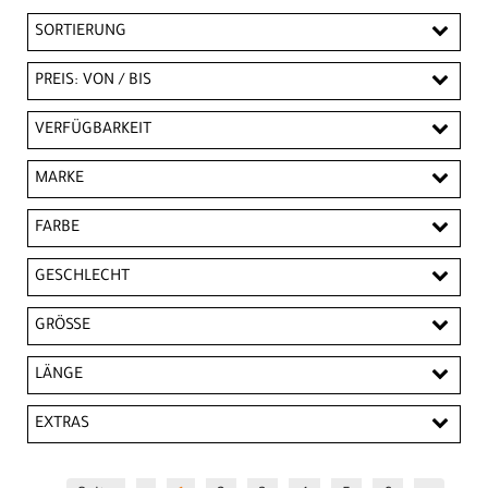
SORTIERUNG
PREIS: VON / BIS
EUR
VERFÜGBARKEIT
EUR
MARKE
PREISFILTER ANWENDEN
CUBE
Endura
FARBE
Schwarz Weiß
GESCHLECHT
Damen
Herren
Kinder
GRÖSSE
86/92
98/104
110/116
122/128
LÄNGE
134/140
146/152
158/164
34
36
kurz
EXTRAS
38
40
42
44
46
XXS
XS
Half Zip