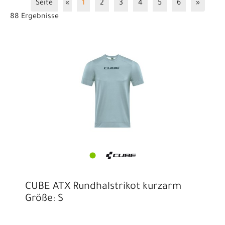
S
M
L
XL
XXL
XXXL
Seite
«
1
2
3
4
5
6
»
88 Ergebnisse
CUBE ATX Rundhalstrikot kurzarm
Größe: S